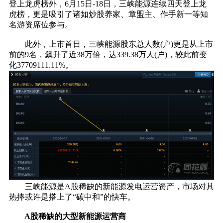
登上龙虎榜外，6月15日-18日，三峡能源连续四天登上龙
虎榜，更是吸引了诸如炒股养家、章盟主、作手新一等知
名游资席位参与。
此外，上市首日，三峡能源股东总人数(户)更是从上市
前的9名，飙升了近38万倍，达339.38万人(户)，较此前变
化37709111.11%。
三峡能源是A股稀缺的新能源发电运营资产，市场对其
热捧或许是搭上了“碳中和”的快车。
A股稀缺的大型新能源运营商