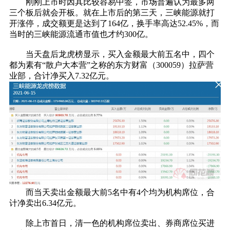
刚刚上市时因其比较容易中签，市场普遍认为最多两
三个板后就会开板。就在上市后的第三天，三峡能源就打
开涨停，成交额更是达到了164亿，换手率高达52.45%，而
当时的三峡能源流通市值也才约300亿。
当天盘后龙虎榜显示，买入金额最大前五名中，四个
都为素有“散户大本营”之称的东方财富（300059）拉萨营
业部，合计净买入7.32亿元。
而当天卖出金额最大前5名中有4个均为机构席位，合
计净卖出6.34亿元。
除上市首日，清一色的机构席位卖出、券商席位买进