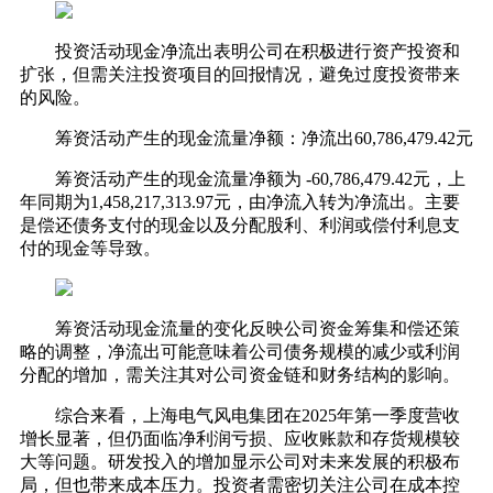
投资活动现金净流出表明公司在积极进行资产投资和
扩张，但需关注投资项目的回报情况，避免过度投资带来
的风险。
筹资活动产生的现金流量净额：净流出60,786,479.42元
筹资活动产生的现金流量净额为 -60,786,479.42元，上
年同期为1,458,217,313.97元，由净流入转为净流出。主要
是偿还债务支付的现金以及分配股利、利润或偿付利息支
付的现金等导致。
筹资活动现金流量的变化反映公司资金筹集和偿还策
略的调整，净流出可能意味着公司债务规模的减少或利润
分配的增加，需关注其对公司资金链和财务结构的影响。
综合来看，上海电气风电集团在2025年第一季度营收
增长显著，但仍面临净利润亏损、应收账款和存货规模较
大等问题。研发投入的增加显示公司对未来发展的积极布
局，但也带来成本压力。投资者需密切关注公司在成本控