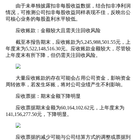
由于未单独披露扣非每股收益数据，结合扣非净利润
情况，可推测公司扣非每股收益同样表现不佳，反映出公
司核心业务的每股盈利水平较低。
应收账款：金额较大且需关注回收风险
截至本报告期末，应收账款为5,245,988,501.55元，上
年度末为5,522,148,516.30元。应收账款金额较大，尽管较
上年度末有所下降，但仍需关注回收风险。
大量应收账款的存在可能会占用公司资金，影响资金
周转效率，若发生坏账，将对公司业绩产生不利影响。
应收票据：期末金额下降明显
应收票据期末金额为60,164,102.62元，上年度末为
141,156,277.50元，下降明显。
应收票据的减少可能与公司结算方式的调整或票据到