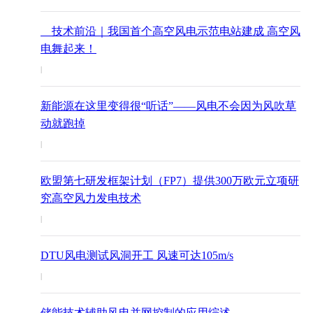
技术前沿｜我国首个高空风电示范电站建成 高空风
电舞起来！
|
新能源在这里变得很“听话”——风电不会因为风吹草
动就跑掉
|
欧盟第七研发框架计划（FP7）提供300万欧元立项研
究高空风力发电技术
|
DTU风电测试风洞开工 风速可达105m/s
|
储能技术辅助风电并网控制的应用综述