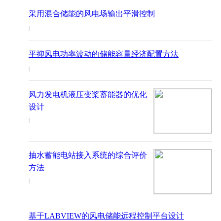
采用混合储能的风电场输出平滑控制
|
平抑风电功率波动的储能容量经济配置方法
|
风力发电机液压变桨蓄能器的优化
设计
|
抽水蓄能电站接入系统的综合评价
方法
|
基于LABVIEW的风电储能远程控制平台设计