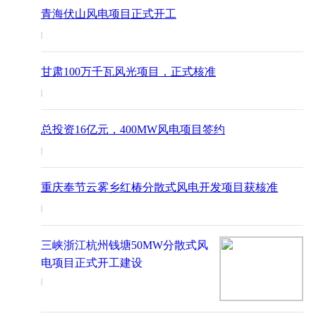
青海伏山风电项目正式开工
|
甘肃100万千瓦风光项目，正式核准
|
总投资16亿元，400MW风电项目签约
|
重庆奉节云雾乡红椿分散式风电开发项目获核准
|
三峡浙江杭州钱塘50MW分散式风
电项目正式开工建设
|