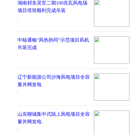
湖南祁东灵官二期100兆瓦风电场
项目塔筒顺利完成吊装
|
中核通榆“风热协同”示范项目风机
吊装完成
|
辽宁新能源公司沙海风电项目全容
量并网发电
|
山东聊城集中式陆上风电项目全容
量并网发电
|