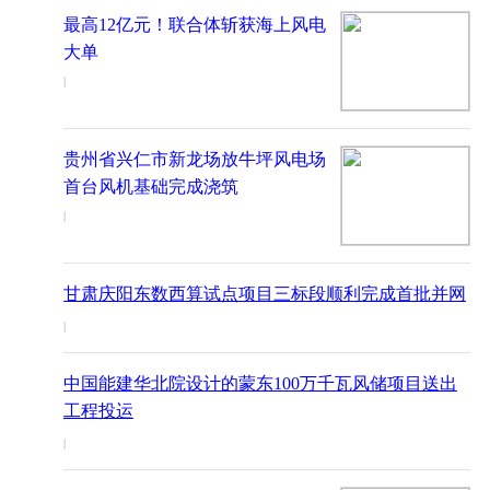
最高12亿元！联合体斩获海上风电
大单
|
贵州省兴仁市新龙场放牛坪风电场
首台风机基础完成浇筑
|
甘肃庆阳东数西算试点项目三标段顺利完成首批并网
|
中国能建华北院设计的蒙东100万千瓦风储项目送出
工程投运
|