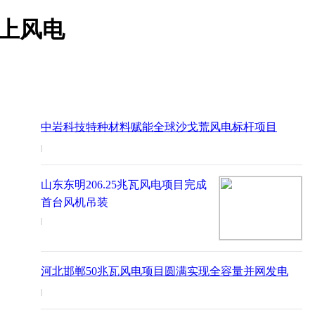
上风电
中岩科技特种材料赋能全球沙戈荒风电标杆项目
|
山东东明206.25兆瓦风电项目完成
首台风机吊装
|
河北邯郸50兆瓦风电项目圆满实现全容量并网发电
|