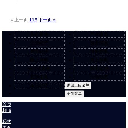
|
« 上一页
1
/15
下一页 »
头条聚焦
产业政策
企业动态
协会消息
风电财经
海外风电
陆上风电
海上风电
分散式风电
风电运维
其他消息
活动动态
本站动态
返回上级菜单
关闭菜单
首页
频道
我的
更多