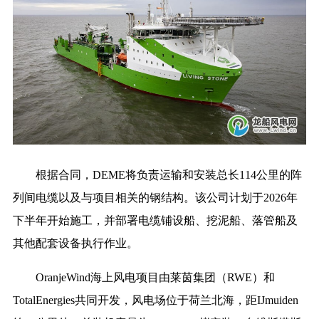
根据合同，DEME将负责运输和安装总长114公里的阵
列间电缆以及与项目相关的钢结构。该公司计划于2026年
下半年开始施工，并部署电缆铺设船、挖泥船、落管船及
其他配套设备执行作业。
OranjeWind海上风电项目由莱茵集团（RWE）和
TotalEnergies共同开发，风电场位于荷兰北海，距IJmuiden