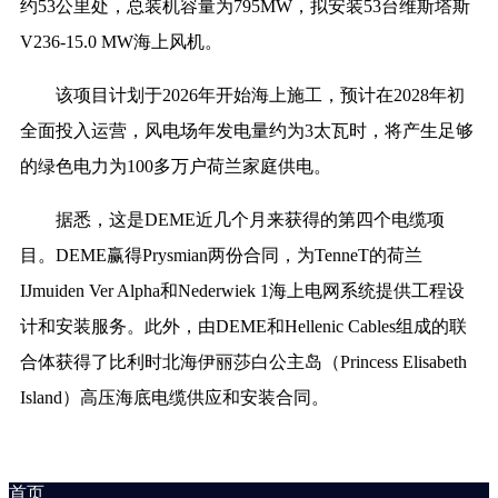
约53公里处，总装机容量为795MW，拟安装53台维斯塔斯
V236-15.0 MW海上风机。
该项目计划于2026年开始海上施工，预计在2028年初
全面投入运营，风电场年发电量约为3太瓦时，将产生足够
的绿色电力为100多万户荷兰家庭供电。
据悉，这是DEME近几个月来获得的第四个电缆项
目。DEME赢得Prysmian两份合同，为TenneT的荷兰
IJmuiden Ver Alpha和Nederwiek 1海上电网系统提供工程设
计和安装服务。此外，由DEME和Hellenic Cables组成的联
合体获得了比利时北海伊丽莎白公主岛（Princess Elisabeth
Island）高压海底电缆供应和安装合同。
首页