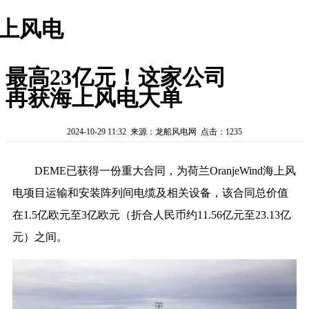
上风电
最高23亿元！这家公司
再获海上风电大单
2024-10-29 11:32 来源：龙船风电网 点击：1235
DEME已获得一份重大合同，为荷兰OranjeWind海上风
电项目运输和安装阵列间电缆及相关设备，该合同总价值
在1.5亿欧元至3亿欧元（折合人民币约11.56亿元至23.13亿
元）之间。