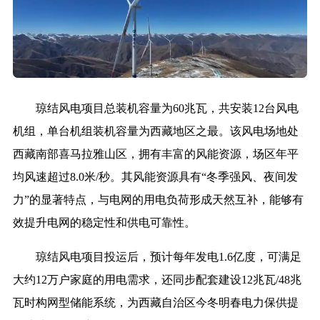
琼结风电项目总装机容量为60兆瓦，共安装12台风电
机组，单台机组装机容量为西藏地区之最。该风电场地处
西藏南部喜马拉雅山区，拥有丰富的风能资源，场区年平
均风速超过8.0米/秒。其风能资源具有“冬季强风、夜间发
力”的显著特点，与电网的用电负荷形成天然互补，能够有
效提升电网的稳定性和供电可靠性。
琼结风电项目投运后，预计每年发电1.6亿度，可满足
大约12万户家庭的用电需求，还同步配套建设12兆瓦/48兆
瓦时构网型储能系统，为西藏自治区今冬明春电力保供提