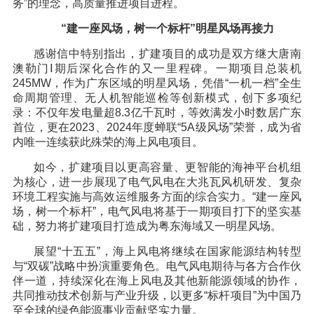
务”的理念，高质量推进项目进程。
“建一座风场，树一个标杆”
明星风场再接力
感谢信中特别指出，扩建项目的成功是双方继大唐南
澳勒门Ⅰ期后深化合作的又一里程碑。一期项目总装机
245MW，作为广东区域的明星风场，凭借“一机一档”全生
命周期管理、无人机智能巡检等创新模式，创下多项纪
录：不仅年发电量超8.3亿千瓦时，等效满发小时数居广东
首位，更在2023、2024年度蝉联“5A级风场”荣誉，成为省
内唯一连续获此殊荣的海上风电项目。
如今，扩建项目以更高容量、更智能的海神平台机组
为核心，进一步展现了电气风电在大兆瓦风机研发、复杂
环境工程实施与高效运维服务方面的综合实力。“建一座风
场，树一个标杆”，电气风电将基于一期项目打下的坚实基
础，努力将扩建项目打造成为粤东海域又一明星风场。
展望“十五五”，海上风电将继续在国家能源结构转型
与“双碳”战略中扮演重要角色。电气风电期待与各方合作伙
伴一道，持续深化在海上风电及其他新能源领域的协作，
共同推动技术创新与产业升级，以更多“标杆项目”为中国乃
至全球的绿色能源事业贡献坚实力量。