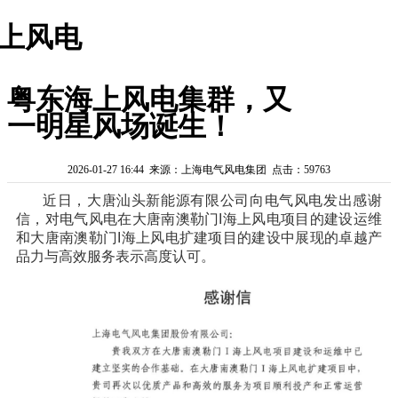
上风电
粤东海上风电集群，又
一明星风场诞生！
2026-01-27 16:44 来源：上海电气风电集团 点击：59763
近日，大唐汕头新能源有限公司向电气风电发出感谢
信，对电气风电在大唐南澳勒门I海上风电项目的建设运维
和大唐南澳勒门I海上风电扩建项目的建设中展现的卓越产
品力与高效服务表示高度认可。