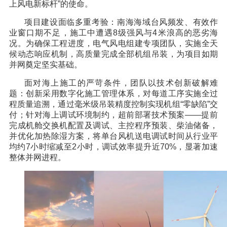
上风电新标杆”的使命。
项目建设面临多重考验：南海海域台风频发、有效作
业窗口期不足，施工中遭遇8级强风与4米浪高的恶劣海
况。为确保工程进度，电气风电组建专项团队，实施全天
候动态响应机制，高质量完成全部机组吊装，为项目如期
并网奠定坚实基础。
面对海上施工的严苛条件，团队以技术创新破解难
题：创新采用数字化施工管理体系，对每道工序实施全过
程质量追溯，通过毫米级吊装精度控制实现机组“零缺陷”交
付；针对海上调试环境制约，超前部署技术预案——提前
完成机舱交换机配置及调试、主控程序预装、柴油储备，
并优化加热除湿方案，将单台风机送电调试时间从行业平
均约7小时缩减至2小时，调试效率提升近70%，显著加速
整体并网进程。