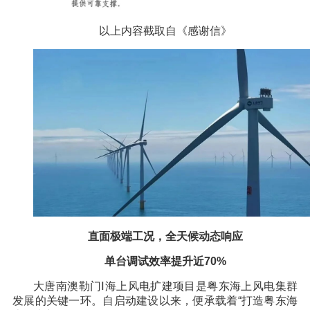
以上内容截取自《感谢信》
直面极端工况，全天候动态响应
单台调试效率提升近70%
大唐南澳勒门Ⅰ海上风电扩建项目是粤东海上风电集群
发展的关键一环。自启动建设以来，便承载着“打造粤东海