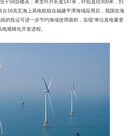
当于58层楼高；单支叶片长度147米，叶轮直径300米，扫
球首台16兆瓦海上风电机组在福建平潭海域应用后，我国在海
组的投运可进一步节约海域使用面积，实现“单位发电量更
风电规模化开发进程。