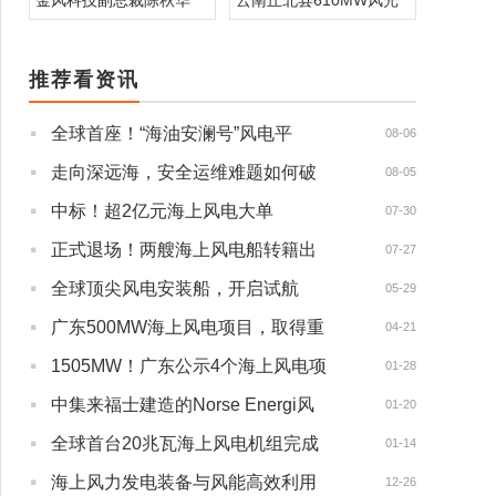
金风科技副总裁陈秋华
云南丘北县610MW风光
推荐看资讯
·
全球首座！“海油安澜号”风电平
08-06
·
走向深远海，安全运维难题如何破
08-05
·
中标！超2亿元海上风电大单
07-30
·
正式退场！两艘海上风电船转籍出
07-27
·
全球顶尖风电安装船，开启试航
05-29
·
广东500MW海上风电项目，取得重
04-21
·
1505MW！广东公示4个海上风电项
01-28
·
中集来福士建造的Norse Energi风
01-20
·
全球首台20兆瓦海上风电机组完成
01-14
·
海上风力发电装备与风能高效利用
12-26