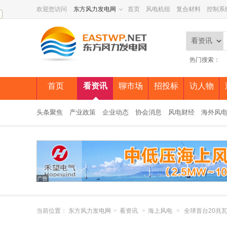
欢迎您访问
东方风力发电网
首页
风电机组
复合材料
控制系
热门搜索：
首页
看资讯
聊市场
招投标
访人物
头条聚焦
产业政策
企业动态
协会消息
风电财经
海外风
当前位置：
东方风力发电网
>
看资讯
>
海上风电
>
全球首台20兆