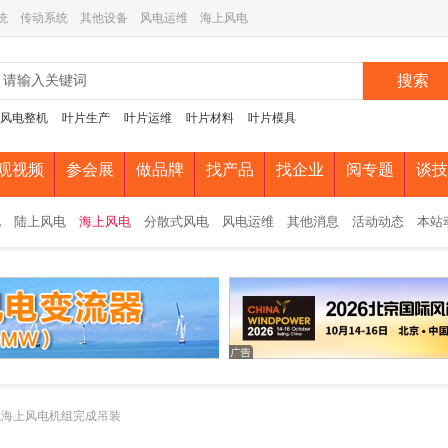
统
传动系统
其他设备
风电运维
海上风电
搜索
风电整机
叶片生产
叶片运维
叶片材料
叶片模具
观视频
参会展
做品牌
找产品
找企业
阅专题
谈技
电
陆上风电
海上风电
分散式风电
风电运维
其他消息
活动动态
本站
瓦海上风电机组完成吊装