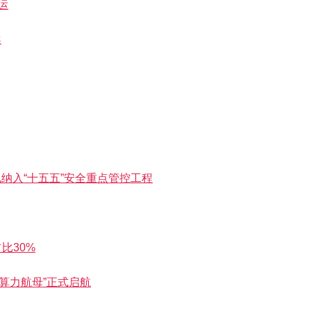
运
案
纳入“十五五”安全重点管控工程
比30%
“算力航母”正式启航