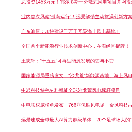
总投资1453万元！鄂尔多斯一分散式风电项目并网投
业内首次风储“孤岛运行”！远景解锁主动抗涡创新方
广东汕尾：加快建设千万千瓦级海上风电基地！
全国首个新能源行业技术创新中心，在海经区揭牌！
王志轩：“十五五”可再生能源发展的变与不变
国家能源局重磅发文！“沙戈荒”新能源基地、海上风电
中岩科技特种材料赋能全球沙戈荒风电标杆项目
中电联权威榜单发布：766座优胜风电场，金风科技占
远景建成全球最大AI算力超级单体，20个足球场大的