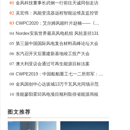
01
金风科技董事长武钢一行前往天诚同创走访
02
吴宏伟：风能变流器远程智能运维及监控管
03
CWPC2020：艾尔姆风能叶片赵楠——《下一
04
Nordex安装世界最高风电机组 风轮直径131
05
第三届中国国际风电复合材料高峰论坛大会
06
东汽召开灾后重建新基地竣工投产大会
07
澳大利亚议会通过可再生能源目标法案
08
CWPE2019：中国船舶重工七一二所郑军：2M
09
金风国创中心达坂城13万千瓦风光同场示范
10
淮能蓼阳霍邱风电项目顺利取得省能源局核
图文推荐