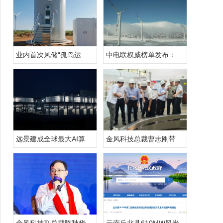
业内首次风储“孤岛运
中电联权威榜单发布：
远景建成全球最大AI算
金风科技总裁曹志刚带