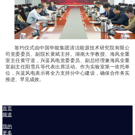
签约仪式由中国华能集团清洁能源技术研究院有限公
司党委委员、副院长黄斌主持。湖南大学教授、海风全重
室主任黄守道，兴蓝风电党委委员、副总经理兼海风全重
室副主任阳雪兵等代表出席活动。作为实验室第一依托单
位，兴蓝风电表示将全力支持分中心建设，确保合作务实
推进、早见成效。
首页
频道
我的
更多