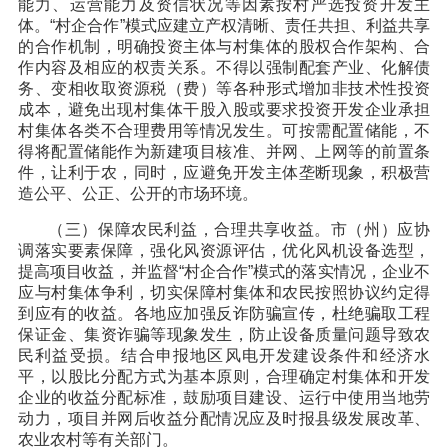
能力、运营能力及资信状况等因素按村严选投资开发主
体。“村企合作”模式应建立产权清晰、责任共担、利益共享
的合作机制，明确投资主体与村集体的股权合作架构、合
作内容及相应的权责关系。不得以强制配套产业、化解债
务、变相收取资源税（费）等各种形式增加非技术性投资
成本，避免出现村集体干股入股或要求投资开发企业承担
村集体各类不合理费用等情况发生。可按需配置储能，不
得将配置储能作为新建项目核准、并网、上网等的前置条
件，让利于农，同时，应避免开发主体垄断现象，积极营
造公平、公正、公开的市场环境。
（三）保障农民利益，合理共享收益。市（州）应协
调落实要素保障，强化风资源评估，优化风机设备选型，
提高项目收益，并监督“村企合作”模式的落实情况，企业不
应与村集体争利，切实保障村集体和农民按照协议约定得
到应有的收益。各地应加强反诈防骗宣传，杜绝骗取工程
保证金、集资诈骗等现象发生，防止设备质量问题导致农
民利益受损。结合申报地区风电开发建设条件和经济水
平，以股比分配方式为基本原则，合理确定村集体和开发
企业的收益分配标准，鼓励项目建设、运行中使用当地劳
动力，项目并网后收益分配情况应及时报县级发展改革、
农业农村等有关部门。