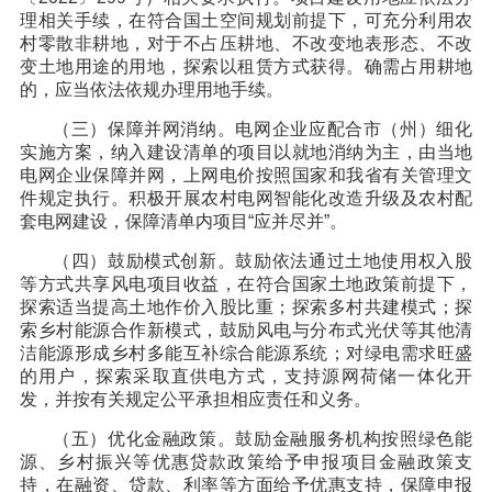
理相关手续，在符合国土空间规划前提下，可充分利用农
村零散非耕地，对于不占压耕地、不改变地表形态、不改
变土地用途的用地，探索以租赁方式获得。确需占用耕地
的，应当依法依规办理用地手续。
（三）保障并网消纳。电网企业应配合市（州）细化
实施方案，纳入建设清单的项目以就地消纳为主，由当地
电网企业保障并网，上网电价按照国家和我省有关管理文
件规定执行。积极开展农村电网智能化改造升级及农村配
套电网建设，保障清单内项目“应并尽并”。
（四）鼓励模式创新。鼓励依法通过土地使用权入股
等方式共享风电项目收益，在符合国家土地政策前提下，
探索适当提高土地作价入股比重；探索多村共建模式；探
索乡村能源合作新模式，鼓励风电与分布式光伏等其他清
洁能源形成乡村多能互补综合能源系统；对绿电需求旺盛
的用户，探索采取直供电方式，支持源网荷储一体化开
发，并按有关规定公平承担相应责任和义务。
（五）优化金融政策。鼓励金融服务机构按照绿色能
源、乡村振兴等优惠贷款政策给予申报项目金融政策支
持，在融资、贷款、利率等方面给予优惠支持，保障申报