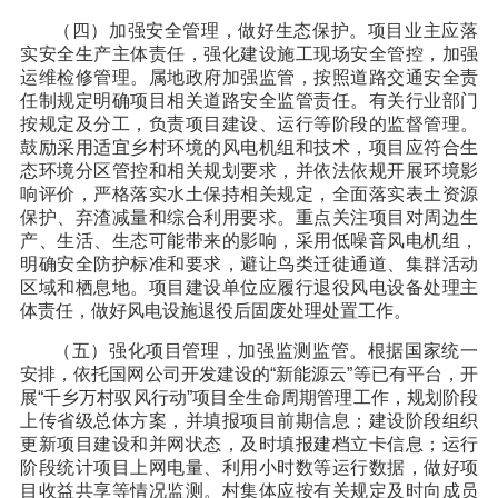
（四）加强安全管理，做好生态保护。项目业主应落
实安全生产主体责任，强化建设施工现场安全管控，加强
运维检修管理。属地政府加强监管，按照道路交通安全责
任制规定明确项目相关道路安全监管责任。有关行业部门
按规定及分工，负责项目建设、运行等阶段的监督管理。
鼓励采用适宜乡村环境的风电机组和技术，项目应符合生
态环境分区管控和相关规划要求，并依法依规开展环境影
响评价，严格落实水土保持相关规定，全面落实表土资源
保护、弃渣减量和综合利用要求。重点关注项目对周边生
产、生活、生态可能带来的影响，采用低噪音风电机组，
明确安全防护标准和要求，避让鸟类迁徙通道、集群活动
区域和栖息地。项目建设单位应履行退役风电设备处理主
体责任，做好风电设施退役后固废处理处置工作。
（五）强化项目管理，加强监测监管。根据国家统一
安排，依托国网公司开发建设的“新能源云”等已有平台，开
展“千乡万村驭风行动”项目全生命周期管理工作，规划阶段
上传省级总体方案，并填报项目前期信息；建设阶段组织
更新项目建设和并网状态，及时填报建档立卡信息；运行
阶段统计项目上网电量、利用小时数等运行数据，做好项
目收益共享等情况监测。村集体应按有关规定及时向成员