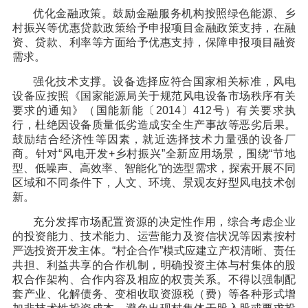
优化金融政策。鼓励金融服务机构按照绿色能源、乡
村振兴等优惠贷款政策给予申报项目金融政策支持，在融
资、贷款、利率等方面给予优惠支持，保障申报项目融资
需求。
强化技术支撑。设备选择应符合国家相关标准，风电
设备应按照《国家能源局关于规范风电设备市场秩序有关
要求的通知》（国能新能〔2014〕412号）有关要求执
行，杜绝因设备质量低劣造成安全生产事故等恶劣后果。
鼓励结合经济性等因素，就近选择技术力量强的设备厂
商。针对“风电开发+乡村振兴”全新应用场景，围绕“节地
型、低噪声、高效率、智能化”的选型需求，探索开展不同
区域和不同条件下，人文、环境、景观友好型风电技术创
新。
充分发挥市场配置资源的决定性作用，综合考虑企业
的投资能力、技术能力、运营能力及资信状况等因素按村
严选投资开发主体。“村企合作”模式应建立产权清晰、责任
共担、利益共享的合作机制，明确投资主体与村集体的股
权合作架构、合作内容及相应的权责关系。不得以强制配
套产业、化解债务、变相收取资源税（费）等各种形式增