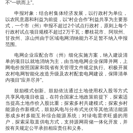
不“一哄而上”。
申报对象：结合村集体经济发展，以行政村为单位，
以农民意愿和利益为前提，以“村企合作”利益共享为主要形
式，一个市（州）申报不超过2个试点行政村，原则上每个
行政村试点项目规模不超过2万千瓦；攀枝花市、阿坝州、
甘孜州、凉山州由于区域电网消纳能力不足暂不纳入申报
范围。
电网企业应配合市（州）细化实施方案，纳入建设清
单的项目以就地消纳为主，由当地电网企业保障并网，上
网电价按照国家和我省有关管理文件规定执行。积极开展
农村电网智能化改造升级及农村配套电网建设，保障清单
内项目“应并尽并”。
鼓励模式创新。鼓励依法通过土地使用权入股等方式
共享风电项目收益，在符合国家土地政策前提下，探索适
当提高土地作价入股比重；探索多村共建模式；探索乡村
能源合作新模式，鼓励风电与分布式光伏等其他清洁能源
形成乡村多能互补综合能源系统；对绿电需求旺盛的用
户，探索采取直供电方式，支持源网荷储一体化开发，并
按有关规定公平承担相应责任和义务。