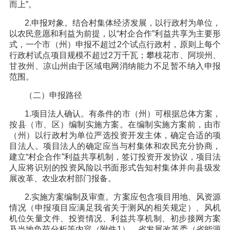
而上”。
2.申报对象。结合村集体经济发展，以行政村为单位，
以农民意愿和利益为前提，以“村企合作”利益共享为主要形
式，一个市（州）申报不超过2个试点行政村，原则上每个
行政村试点项目规模不超过2万千瓦；攀枝花市、阿坝州、
甘孜州、凉山州由于区域电网消纳能力不足暂不纳入申报
范围。
（二）申报路径
1.项目法人确认。有条件的市（州）可根据总体方案，
按县（市、区）编制实施方案。在编制实施方案前，由市
（州）以行政村为单位严选投资开发主体，确定合适的项
目法人。项目法人的确定应当与村集体和农民充分协商，
建立“村企合作”利益共享机制，签订投资开发协议，项目法
人应将识别的投资风险以书面形式告知村集体并向县级发
展改革、农业农村部门报备。
2.实施方案编制及审查。方案应包含项目用地、风资源
情况（申报项目应满足我省关于测风的相关规定）、风机
机位矢量文件、投资情况、利益共享机制、初步接网方案
及当地负荷分析等内容（附件1），省发展改革委（省能源