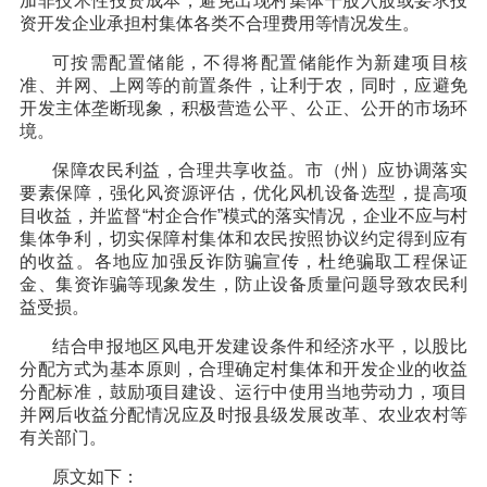
加非技术性投资成本，避免出现村集体干股入股或要求投
资开发企业承担村集体各类不合理费用等情况发生。
可按需配置储能，不得将配置储能作为新建项目核
准、并网、上网等的前置条件，让利于农，同时，应避免
开发主体垄断现象，积极营造公平、公正、公开的市场环
境。
保障农民利益，合理共享收益。市（州）应协调落实
要素保障，强化风资源评估，优化风机设备选型，提高项
目收益，并监督“村企合作”模式的落实情况，企业不应与村
集体争利，切实保障村集体和农民按照协议约定得到应有
的收益。各地应加强反诈防骗宣传，杜绝骗取工程保证
金、集资诈骗等现象发生，防止设备质量问题导致农民利
益受损。
结合申报地区风电开发建设条件和经济水平，以股比
分配方式为基本原则，合理确定村集体和开发企业的收益
分配标准，鼓励项目建设、运行中使用当地劳动力，项目
并网后收益分配情况应及时报县级发展改革、农业农村等
有关部门。
原文如下：