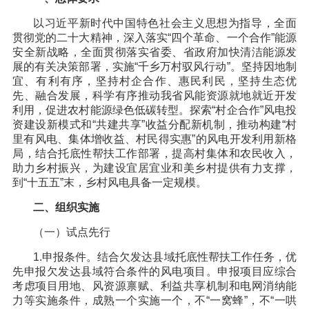
以习近平新时代中国特色社会主义思想为指导，全面
贯彻党的二十大精神，深入落实“四个革命、一个合作”能源
安全新战略，全面贯彻落实省委、省政府加快清洁能源发
展的有关决策部署，实施“千乡万村驭风行动”。坚持因地制
宜、有利有序，坚持村企合作、惠民利民，坚持生态优
先、融合发展，科学有序推动我省风能资源就地就近开发
利用，促进农村能源绿色低碳转型。探索“村企合作”风电投
资建设新模式和“共建共享”收益分配新机制，推动构建“村
里有风电、集体增收益、村民得实惠”的风电开发利用新格
局，结合托底性帮扶工作部署，提高村集体和农民收入，
助力乡村振兴，为建设宜居宜业和美乡村提供有力支撑，
到“十五五”末，乡村风电具备一定规模。
二、组织实施
（一）试点先行
1.申报条件。结合欠发达县域托底性帮扶工作任务，优
先申报欠发达县域符合条件的风电项目。申报项目应综合
考虑项目用地、风资源禀赋、利益共享机制和电网消纳能
力等实施条件，成熟一个实施一个，不“一窝蜂”，不“一哄