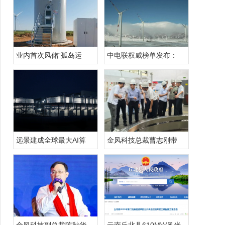
业内首次风储“孤岛运
中电联权威榜单发布：
远景建成全球最大AI算
金风科技总裁曹志刚带