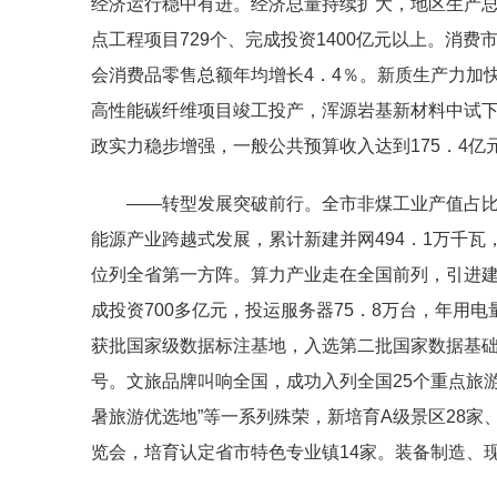
经济运行稳中有进。经济总量持续扩大，地区生产总
点工程项目729个、完成投资1400亿元以上。消
会消费品零售总额年均增长4．4％。新质生产力加
高性能碳纤维项目竣工投产，浑源岩基新材料中试
政实力稳步增强，一般公共预算收入达到175．4亿元
——转型发展突破前行。全市非煤工业产值占比
能源产业跨越式发展，累计新建并网494．1万千瓦，
位列全省第一方阵。算力产业走在全国前列，引进
成投资700多亿元，投运服务器75．8万台，年用
获批国家级数据标注基地，入选第二批国家数据基础设
号。文旅品牌叫响全国，成功入列全国25个重点旅游
暑旅游优选地”等一系列殊荣，新培育A级景区28家
览会，培育认定省市特色专业镇14家。装备制造、