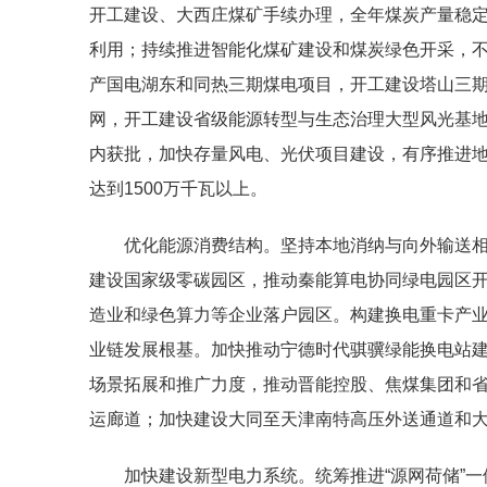
开工建设、大西庄煤矿手续办理，全年煤炭产量稳定
利用；持续推进智能化煤矿建设和煤炭绿色开采，
产国电湖东和同热三期煤电项目，开工建设塔山三
网，开工建设省级能源转型与生态治理大型风光基地
内获批，加快存量风电、光伏项目建设，有序推进
达到1500万千瓦以上。
优化能源消费结构。坚持本地消纳与向外输送
建设国家级零碳园区，推动秦能算电协同绿电园区
造业和绿色算力等企业落户园区。构建换电重卡产
业链发展根基。加快推动宁德时代骐骥绿能换电站
场景拓展和推广力度，推动晋能控股、焦煤集团和省
运廊道；加快建设大同至天津南特高压外送通道和大
加快建设新型电力系统。统筹推进“源网荷储”