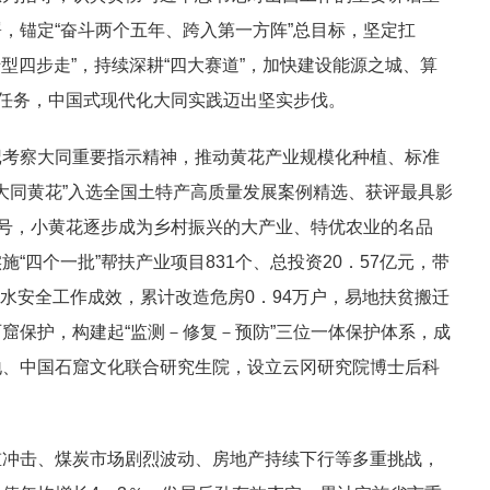
，锚定“奋斗两个五年、跨入第一方阵”总目标，坚定扛
转型四步走”，持续深耕“四大赛道”，加快建设能源之城、算
标任务，中国式现代化大同实践迈出坚实步伐。
记考察大同重要指示精神，推动黄花产业规模化种植、标准
“大同黄花”入选全国土特产高质量发展案例精选、获评最具影
称号，小黄花逐步成为乡村振兴的大产业、特优农业的名品
“四个一批”帮扶产业项目831个、总投资20．57亿元，带
和饮水安全工作成效，累计改造危房0．94万户，易地扶贫搬迁
窟保护，构建起“监测－修复－预防”三位一体保护体系，成
地、中国石窟文化联合研究生院，设立云冈研究院博士后科
重冲击、煤炭市场剧烈波动、房地产持续下行等多重挑战，