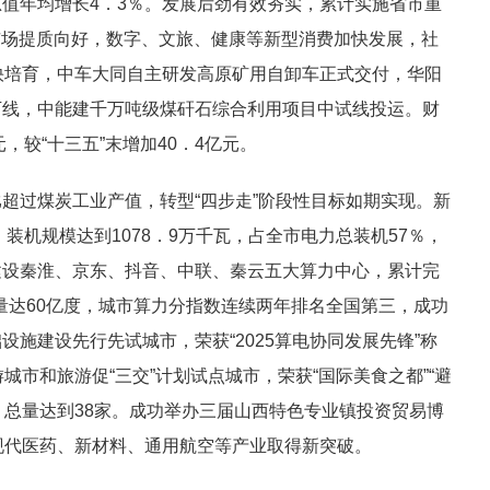
值年均增长4．3％。发展后劲有效夯实，累计实施省市重
费市场提质向好，数字、文旅、健康等新型消费加快发展，社
快培育，中车大同自主研发高原矿用自卸车正式交付，华阳
下线，中能建千万吨级煤矸石综合利用项目中试线投运。财
，较“十三五”末增加40．4亿元。
超过煤炭工业产值，转型“四步走”阶段性目标如期实现。新
装机规模达到1078．9万千瓦，占全市电力总装机57％，
建设秦淮、京东、抖音、中联、秦云五大算力中心，累计完
电量达60亿度，城市算力分指数连续两年排名全国第三，成功
施建设先行先试城市，荣获“2025算电协同发展先锋”称
城市和旅游促“三交”计划试点城市，荣获“国际美食之都”“避
、总量达到38家。成功举办三届山西特色专业镇投资贸易博
现代医药、新材料、通用航空等产业取得新突破。