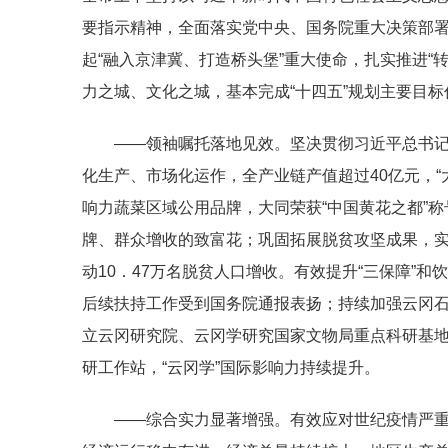
要指示精神，全面落实党中央、国务院重大决策部署
起“融入京津冀、打造桥头堡”重大使命，扎实推进“
力之城、文化之城，基本完成“十四五”规划主要目
——领袖嘱托落地见效。坚决贯彻习近平总书
化生产、市场化运作，全产业链产值超过40亿元，
响力蔬菜区域公用品牌，大同荣获“中国黄花之都”
牌、群众增收的致富花；巩固拓展脱贫攻坚成果，实施
动10．47万名脱贫人口增收。有效提升“三保障”
后续扶持工作受到国务院通报表扬；持续加强云冈石
立云冈研究院、云冈学研究国家文物局重点科研基
研工作站，“云冈学”国际影响力持续提升。
——综合实力显著增强。有效应对世纪疫情严