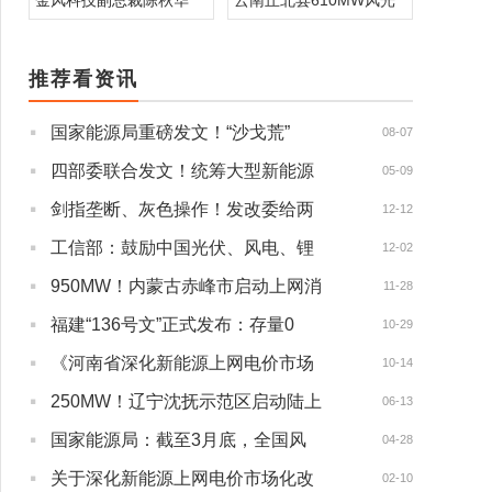
金风科技副总裁陈秋华
云南丘北县610MW风光
推荐看资讯
·
国家能源局重磅发文！“沙戈荒”
08-07
·
四部委联合发文！统筹大型新能源
05-09
·
剑指垄断、灰色操作！发改委给两
12-12
·
工信部：鼓励中国光伏、风电、锂
12-02
·
950MW！内蒙古赤峰市启动上网消
11-28
·
福建“136号文”正式发布：存量0
10-29
·
《河南省深化新能源上网电价市场
10-14
·
250MW！辽宁沈抚示范区启动陆上
06-13
·
国家能源局：截至3月底，全国风
04-28
·
关于深化新能源上网电价市场化改
02-10