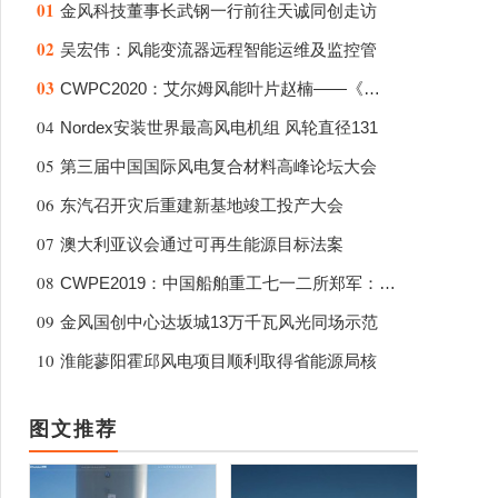
01
金风科技董事长武钢一行前往天诚同创走访
02
吴宏伟：风能变流器远程智能运维及监控管
03
CWPC2020：艾尔姆风能叶片赵楠——《下一
04
Nordex安装世界最高风电机组 风轮直径131
05
第三届中国国际风电复合材料高峰论坛大会
06
东汽召开灾后重建新基地竣工投产大会
07
澳大利亚议会通过可再生能源目标法案
08
CWPE2019：中国船舶重工七一二所郑军：2M
09
金风国创中心达坂城13万千瓦风光同场示范
10
淮能蓼阳霍邱风电项目顺利取得省能源局核
图文推荐