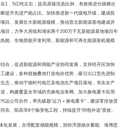
在1．5亿吨左右；提高原煤洗选比例，有效推进分级梯次
不断提升先进产能占比。加快推进新一代煤电升级，建成投
期项目。发展壮大新能源规模，推动晋北新能源基地建成并
项目，力争大房线和湖东两个200万千瓦新能源基地项目年
地热能、生物质能开发利用，新能源和可再生能源装机规模
相结合，促进新能源和用能产业协同发展，支持经开区加快
开工建设，多种措施叠加打造电价优势，吸引出口型先进制
业生态，推动宁德时代电芯及电池生产项目落地，夯实全产
建设，构建覆盖全市域的充换电业务网。加大换电重卡应用
汽运公司合作，率先破题“运力＋换电重卡”，建设零排放货
同东、阳高等8个输变电工程，持续提升“同电外送”质效。
一体化发展，合理配套储能规模，加快浑源抽水蓄能、海博思