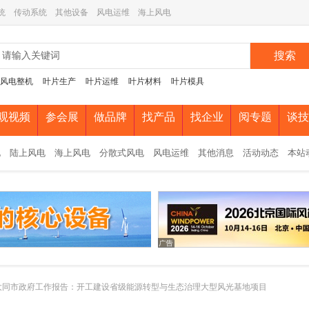
统
传动系统
其他设备
风电运维
海上风电
搜索
风电整机
叶片生产
叶片运维
叶片材料
叶片模具
观视频
参会展
做品牌
找产品
找企业
阅专题
谈技
电
陆上风电
海上风电
分散式风电
风电运维
其他消息
活动动态
本站
省大同市政府工作报告：开工建设省级能源转型与生态治理大型风光基地项目