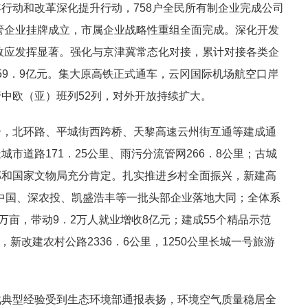
行动和改革深化提升行动，758户全民所有制企业完成公司
市管企业挂牌成立，市属企业战略性重组全面完成。深化开发
成效应发挥显著。强化与京津冀常态化对接，累计对接各类企
959．9亿元。集大原高铁正式通车，云冈国际机场航空口岸
中欧（亚）班列52列，对外开放持续扩大。
升，北环路、平城街西跨桥、天黎高速云州街互通等建成通
市道路171．25公里、雨污分流管网266．8公里；古城
部和国家文物局充分肯定。扎实推进乡村全面振兴，新建高
胜中国、深农投、凯盛浩丰等一批头部企业落地大同；全体系
万亩，带动9．2万人就业增收8亿元；建成55个精品示范
，新改建农村公路2336．6公里，1250公里长城一号旅游
战典型经验受到生态环境部通报表扬，环境空气质量稳居全