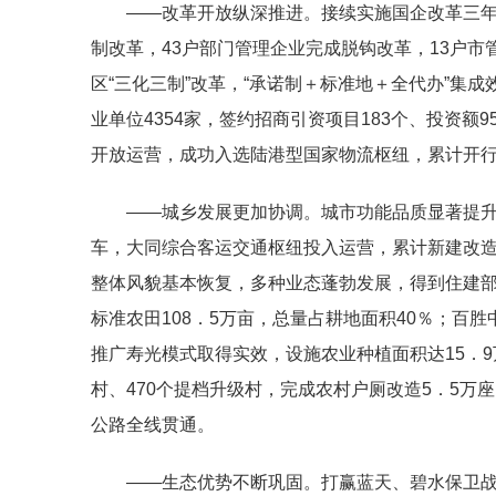
——改革开放纵深推进。接续实施国企改革三年
制改革，43户部门管理企业完成脱钩改革，13户
区“三化三制”改革，“承诺制＋标准地＋全代办”集
业单位4354家，签约招商引资项目183个、投资额
开放运营，成功入选陆港型国家物流枢纽，累计开行
——城乡发展更加协调。城市功能品质显著提
车，大同综合客运交通枢纽投入运营，累计新建改造城
整体风貌基本恢复，多种业态蓬勃发展，得到住建
标准农田108．5万亩，总量占耕地面积40％；百
推广寿光模式取得实效，设施农业种植面积达15．9
村、470个提档升级村，完成农村户厕改造5．5万座
公路全线贯通。
——生态优势不断巩固。打赢蓝天、碧水保卫