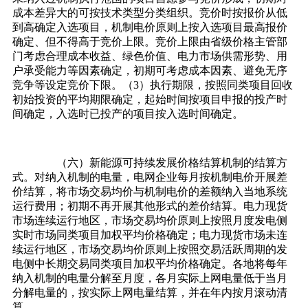
成本差异大的可按技术类型分类组织。竞价时按报价从低
到高确定入选项目，机制电价原则上按入选项目最高报价
确定、但不得高于竞价上限。竞价上限由省级价格主管部
门考虑合理成本收益、绿色价值、电力市场供需形势、用
户承受能力等因素确定，初期可考虑成本因素、避免无序
竞争等设定竞价下限。（3）执行期限，按照同类项目回收
初始投资的平均期限确定，起始时间按项目申报的投产时
间确定，入选时已投产的项目按入选时间确定。
（六）新能源可持续发展价格结算机制的结算方
式。对纳入机制的电量，电网企业每月按机制电价开展差
价结算，将市场交易均价与机制电价的差额纳入当地系统
运行费用；初期不再开展其他形式的差价结算。电力现货
市场连续运行地区，市场交易均价原则上按照月度发电侧
实时市场同类项目加权平均价格确定；电力现货市场未连
续运行地区，市场交易均价原则上按照交易活跃周期的发
电侧中长期交易同类项目加权平均价格确定。各地将每年
纳入机制的电量分解至月度，各月实际上网电量低于当月
分解电量的，按实际上网电量结算，并在年内按月滚动清
算。