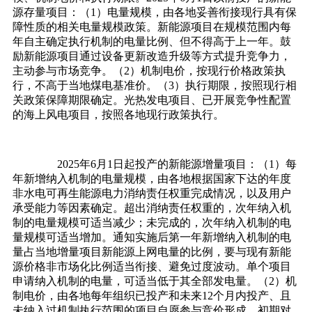
源存量项目：（1）电量规模，由各地妥善衔接现行具有保
障性质的相关电量规模政策。新能源项目在规模范围内每
年自主确定执行机制的电量比例、但不得高于上一年。鼓
励新能源项目通过设备更新改造升级等方式提升竞争力，
主动参与市场竞争。（2）机制电价，按现行价格政策执
行，不高于当地煤电基准价。（3）执行期限，按照现行相
关政策保障期限确定。光热发电项目、已开展竞争性配置
的海上风电项目，按照各地现行政策执行。
2025年6月1日起投产的新能源增量项目：（1）每
年新增纳入机制的电量规模，由各地根据国家下达的年度
非水电可再生能源电力消纳责任权重完成情况，以及用户
承受能力等因素确定。超出消纳责任权重的，次年纳入机
制的电量规模可适当减少；未完成的，次年纳入机制的电
量规模可适当增加。通知实施后第一年新增纳入机制的电
量占当地增量项目新能源上网电量的比例，要与现有新能
源价格非市场化比例适当衔接、避免过度波动。单个项目
申请纳入机制的电量，可适当低于其全部发电量。（2）机
制电价，由各地每年组织已投产和未来12个月内投产、且
未纳入过机制执行范围的项目自愿参与竞价形成，初期对