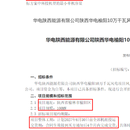
华电陕西能源有限公司陕西华电榆阳10万干瓦风