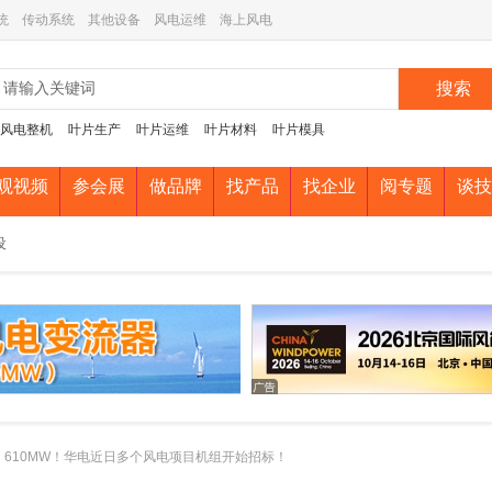
统
传动系统
其他设备
风电运维
海上风电
搜索
风电整机
叶片生产
叶片运维
叶片材料
叶片模具
观视频
参会展
做品牌
找产品
找企业
阅专题
谈技
设
610MW！华电近日多个风电项目机组开始招标！