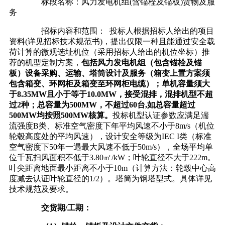
标段名称：风力发电机组(含锚栓及锚板)货物及服
务
招标内容和范围： 投标人根据招标人给出的项目
资料(详见招标技术规范书)，提出仅限一种且能通过安全载
荷计算的微观选址机位（采用招标人给出的机位坐标）推
荐的机型定制方案，
包括风力发电机组（包含锚栓及锚
板）设备采购、运输、塔筒设计及服务（箱变上置方案须
包含箱变、环网柜及箱变至环网柜电缆）；单机容量须大
于8.35MW且小于等于10.0MW，接受混排，混排机型不超
过2种；总容量为500MW，不超过60台,如总容量超过
500MW均按照500MW核算。
投标机型认证参数应满足湍
流强度B类、标准空气密度下年平均风速不小于8m/s（机位
轮毂高度处的平均风速），设计安全等级为IEC I类（标准
空气密度下50年一遇最大风速不低于50m/s），全场平均单
位千瓦扫风面积不低于3.80㎡/kW；叶轮直径不大于222m。
叶尖距离地面最小距离不小于10m（计算方法：轮毂中心高
度减去认证叶轮直径的1/2）。塔筒为钢塔型式。具体详见
技术规范及要求。
交货期/工期：