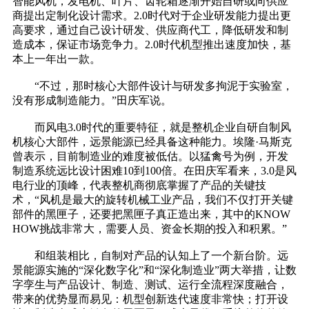
智能风机，发电机、叶片、齿轮箱逐渐开始自研或向供应
商提出定制化设计需求。2.0时代对于企业研发能力提出更
高要求，通过自己设计研发、供应商代工，降低研发和制
造成本，保证市场竞争力。2.0时代机型推出速度加快，基
本上一年出一款。
“不过，那时核心大部件设计与研发多拘泥于实验室，
没有形成制造能力。”田庆军说。
而风电3.0时代的重要特征，就是整机企业自研自制风
机核心大部件，远景能源已经具备这种能力。埃隆·马斯克
曾表示，目前制造业的难度被低估。以猛禽号为例，开发
制造系统远比设计困难10到100倍。在田庆军看来，3.0是风
电行业的顶峰，代表整机商彻底掌握了产品的关键技
术，“风机是最大的旋转机械工业产品，我们不仅打开关键
部件的黑匣子，还要把黑匣子真正造出来，其中的KNOW
HOW挑战非常大，需要人员、资金长期的投入和积累。”
和组装相比，自制对产品的认知上了一个新台阶。远
景能源实施的“深化数字化”和“深化制造业”两大举措，让数
字孪生与产品设计、制造、测试、运行全流程深度融合，
带来的优势显而易见：机型创新迭代速度非常快；打开设