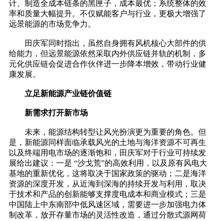
计、制造全成本链条的黑匣子，成本最优；系统整体的效
率和质量大幅提升。不仅赋能客户与行业，更极大增强了
远景能源的市场竞争力。
田庆军同时指出，虽然自身拥有风机核心大部件的供
给能力，但远景能源依然采取内外供应链并轨的机制，多
元化供应链会促进合作伙伴进一步降本增效，带动行业健
康发展。
立足新能源产业链价值链
新需求打开新市场
未来，能源结构转型让风光扮演更为重要的角色。但
是，新能源同样面临承载风光的土地与海洋资源不可再生
以及终端用电市场的逐渐饱和，田庆军对于行业可持续发
展给出建议：一是 “沙戈荒”的高效利用，以及原有风电大
基地的重新优化，这将取决于国家政策的驱动；二是海洋
资源的深度开发，从近海到深海的持续开发与利用，取决
于技术和产品的创新能够支撑度电成本和商业模式；三是
中国陆上中东南部中低风速区域，需要进一步加强电力体
制改革，放开存量市场的灵活性改造，通过分散式源网荷