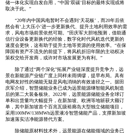
储一体化实现自发自用，“中国‘双碳’目标的最终实现或将
取决于此。”
“20年内中国风电暂时不会遇到‘天花板’，而20年后依
然会有‘上大压小’进一步更新换代、提升土地利用效率的需
求，风电市场前景依然可期。”田庆军大胆地预测，借助通
信行业设备更新换代的经验，数字化时代风机迭代更新的
速度会更快，这有助于提升土地等资源的使用效率。“在保
障国有资产不流失的前提下，将风机折旧年限的主动权决
策权交给开发商，或许对市场发展更为有利。”
除了通过“两个深化”拓展产业链深度提升竞争力，远
景在新能源产业链广度上同样未雨绸缪，提早布局。具有
电网友好性的储能无疑是风电消纳的有效途径之一。据田
庆军介绍，智慧储能业务已成为远景能源继智能风机制造
后的第二大装备板块。2022年，远景能源储能业务全球订
单和出货量均大幅提升，在新加坡、欧洲等地斩获大额订
单，其中新加坡首个百兆瓦级裕廊岛大型独立储能项目，
采用100MW/138MWh远景液冷智慧储能产品，支撑新加坡
加速落实洁净能源替代方案。
除储能原材料技术外，远景能源在储能领域的业务已