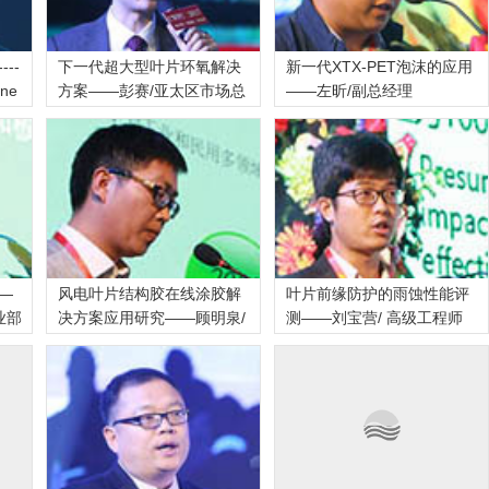
--
下一代超大型叶片环氧解决
新一代XTX-PET泡沫的应用
ne
方案——彭赛/亚太区市场总
——左昕/副总经理
—
风电叶片结构胶在线涂胶解
叶片前缘防护的雨蚀性能评
业部
决方案应用研究——顾明泉/
测——刘宝营/ 高级工程师