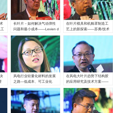
术
长叶片－如何解决气动弹性
在叶片模具和机舱罩制造工
总工
问题和最小成本——Levien d
艺上的新探索——苏勇/技术
决
风电行业轻量化材料的发展
在风电大叶片趋势下结构胶
理
之路—低成本、可工业化
的应用研究及技术方案——
——
邹