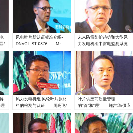
电
风电叶片新认证标准介绍-
未来防雷防护趋势和大型风
磊/
DNVGL-ST-0376——Mr.
力发电机组中雷电监测系统
Bernha
应
解
风力发电机组 风轮叶片原材
叶片供应商质量管理
经理
料的检测与认证——周高飞/
的"管"和"理"——施吉华/供应
商质