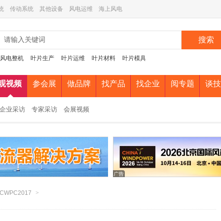
统
传动系统
其他设备
风电运维
海上风电
搜索
风电整机
叶片生产
叶片运维
叶片材料
叶片模具
观视频
参会展
做品牌
找产品
找企业
阅专题
谈技
企业采访
专家采访
会展视频
CWPC2017
>