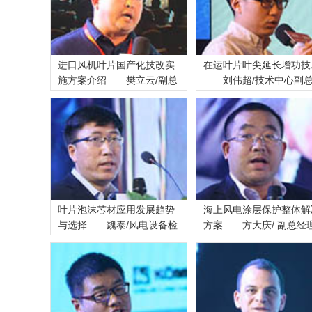
进口风机叶片国产化技改实
在运叶片叶尖延长增功技
施方案介绍——樊立云/副总
——刘伟超/技术中心副
叶片泡沫芯材应用发展趋势
海上风电涂层保护整体解
与选择——魏泰/风电设备检
方案——方大庆/ 副总经