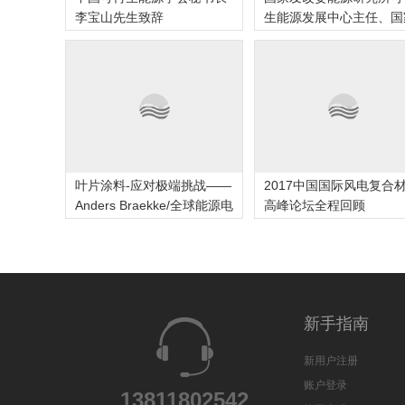
李宝山先生致辞
生能源发展中心主任、国
可
叶片涂料-应对极端挑战——
2017中国国际风电复合
Anders Braekke/全球能源电
高峰论坛全程回顾
新手指南
新用户注册
账户登录
13811802542