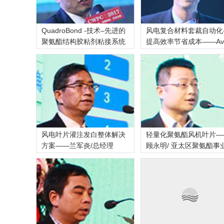
QuadroBond -技术–先进的
风电复合材料套裁自动化--
聚氨酯结构胶粘剂粘接系统
提高效率节省成本——Av
独
风电叶片灌注发白整体解决
轻量化聚氨酯风机叶片—
方案——兰军炎/总经理
顾永明/ 亚太区聚氨酯事