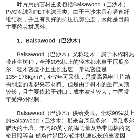
叶片用的芯材主要包括Balsawood（巴沙木）
PVC泡沫和PET泡沫三类。由于巴沙木具有竖直纤
维结构，并且有良好的抗压抗剪强度，因此是目前
主要的芯材原料。
1、
Balsawood（巴沙木）
Balsawood（巴沙木）又称轻木，属于木棉科热
带速生树种，全球90%以上的轻木都来自于厄瓜多
尔。轻木密度小且生长迅速，常规密度是
135~176kg/m³，4~7年可采伐，是提高风电叶片结
构刚度的理想夹芯材料。但是由于树木的生产周期
较长，且主要依赖于进口，成本波动较大，中国常
年受海外限制。
Balsawood（巴沙木）供给受限。全球90%以上
的Balsawood（巴沙木）都来自厄瓜多尔。厄瓜多尔
肥沃的土壤、年均90英寸的降雨量及热带雨林的充
裕日照等自 然条件是巴沙轻木快速成长的重要因