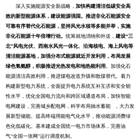
深入实施能源安全新战略，
加快构建清洁低碳安全高
效的新型能源体系，建设能源强国。推进非化石能源安全
可靠有序替代化石能源，坚持风光水核等多能并举，实施
非化石能源十年倍增行动。
统筹就地消纳和外送，
建设“三
北”风电光伏、西南水风光一体化、沿海核电、海上风电等
清洁能源基地，加强分布式能源就近开发利用，布局发展
绿色氢氨醇，积极推进光热发电和地热能利用
。加强化石
能源清洁高效利用，推进煤电改造升级和散煤替代。着力
构建新型电力系统，全面提升电力系统互补互济和安全韧
性水平，优化全国电力流向和跨区域通道布局，加快智能
电网建设，完善城乡配电网，科学布局
抽水蓄能
，大力发
展新型储能。提高终端用能电气化水平，推动能源消费绿
色化低碳化。基本建成全国统一电力市场体系，完善油
气“全国一张网”运行调度机制。