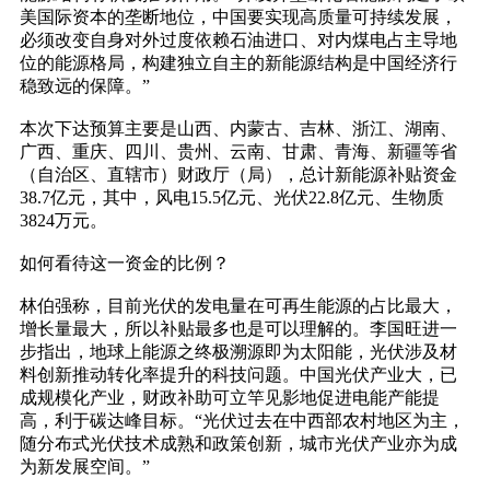
美国际资本的垄断地位，中国要实现高质量可持续发展，
必须改变自身对外过度依赖石油进口、对内煤电占主导地
位的能源格局，构建独立自主的新能源结构是中国经济行
稳致远的保障。”
本次下达预算主要是山西、内蒙古、吉林、浙江、湖南、
广西、重庆、四川、贵州、云南、甘肃、青海、新疆等省
（自治区、直辖市）财政厅（局），总计新能源补贴资金
38.7亿元，其中，风电15.5亿元、光伏22.8亿元、生物质
3824万元。
如何看待这一资金的比例？
林伯强称，目前光伏的发电量在可再生能源的占比最大，
增长量最大，所以补贴最多也是可以理解的。李国旺进一
步指出，地球上能源之终极溯源即为太阳能，光伏涉及材
料创新推动转化率提升的科技问题。中国光伏产业大，已
成规模化产业，财政补助可立竿见影地促进电能产能提
高，利于碳达峰目标。“光伏过去在中西部农村地区为主，
随分布式光伏技术成熟和政策创新，城市光伏产业亦为成
为新发展空间。”