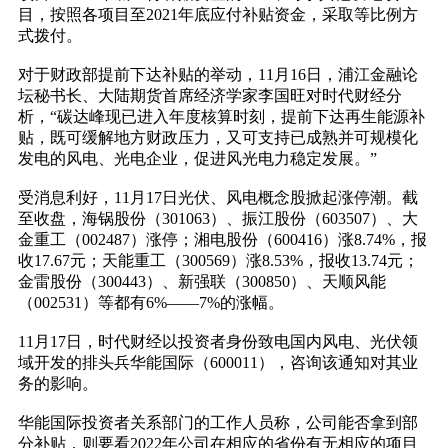
目，按照各项目至2021年底应付补贴资金，采取等比例方
式拨付。
对于财政部提前下达补贴的举动，11月16日，浦江金融论
坛秘书长、大陆期货首席经济学家李国旺对时代财经分
析，“碳达峰现已进入年度核算时刻，提前下达再生能源补
贴，既可缓解地方财政压力，又可支持已成熟并可规模化
发电的风电、光电企业，促进风光电力稳定发展。”
受消息利好，11月17日光伏、风电概念股掀起涨停潮。截
至收盘，海锅股份（301063）、振江股份（603507）、大
金重工（002487）涨停；湘电股份（600416）涨8.74%，报
收17.67元；天能重工（300569）涨8.53%，报收13.74元；
金雷股份（300443）、新强联（300850）、天顺风能
（002531）等都有6%——7%的涨幅。
11月17日，时代财经以投资者身份致电国内风电、光伏领
域开发的排头兵华能国际（600011），咨询该通知对其业
务的影响。
华能国际投资者关系部门的工作人员称，公司能否拿到部
分补贴，则要看2022年公司在相应的省份有无相应的项目