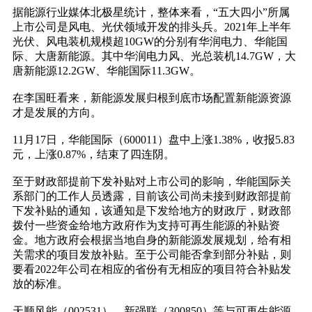
据能源行业媒体北极星统计，整体来看，“五大四小”所属
上市公司是风电、光伏领域开发的排头兵。2021年上半年
光伏、风电装机规模超10GW的分别有华润电力、华能国
际、大唐新能源。其中华润电力风、光总装机14.7GW，大
唐新能源12.2GW、华能国际11.3GW。
在李国旺看来，新能源发展归根到底市场配置新能源资源
才是发展的方向。
11月17日，华能国际（600011）盘中上涨1.38%，收报5.83
元，上涨0.87%，结束了四连阴。
至于财政部提前下发补贴对上市公司的影响，华能国际关
系部门的工作人员透露，目前该公司尚未接到财政部提前
下发补贴的通知，该通知是下发给地方的财政厅，财政部
拨付一些资金给地方政府作为支持可再生能源的补贴资
金。地方政府会根据当地自身的新能源发展规划，给有相
关需求的项目发放补贴。至于公司能否拿到部分补贴，则
要看2022年公司在相应的省份有无相应的项目符合补贴发
放的标准。
天顺风能（002531）、新强联（300850）等与可再生能源