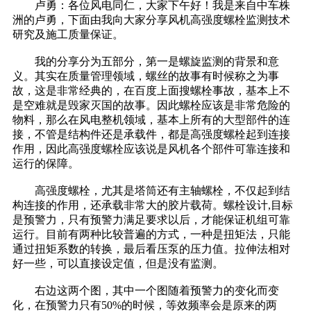
卢勇：各位风电同仁，大家下午好！我是来自中车株
洲的卢勇，下面由我向大家分享风机高强度螺栓监测技术
研究及施工质量保证。
我的分享分为五部分，第一是螺旋监测的背景和意
义。其实在质量管理领域，螺丝的故事有时候称之为事
故，这是非常经典的，在百度上面搜螺栓事故，基本上不
是空难就是毁家灭国的故事。因此螺栓应该是非常危险的
物料，那么在风电整机领域，基本上所有的大型部件的连
接，不管是结构件还是承载件，都是高强度螺栓起到连接
作用，因此高强度螺栓应该说是风机各个部件可靠连接和
运行的保障。
高强度螺栓，尤其是塔筒还有主轴螺栓，不仅起到结
构连接的作用，还承载非常大的胶片载荷。螺栓设计,目标
是预警力，只有预警力满足要求以后，才能保证机组可靠
运行。目前有两种比较普遍的方式，一种是扭矩法，只能
通过扭矩系数的转换，最后看压泵的压力值。拉伸法相对
好一些，可以直接设定值，但是没有监测。
右边这两个图，其中一个图随着预警力的变化而变
化，在预警力只有50%的时候，等效频率会是原来的两