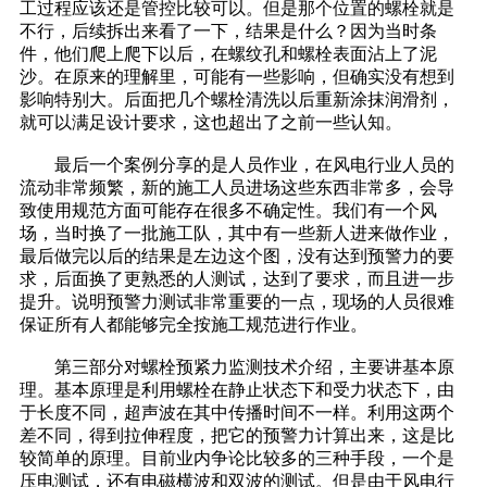
工过程应该还是管控比较可以。但是那个位置的螺栓就是
不行，后续拆出来看了一下，结果是什么？因为当时条
件，他们爬上爬下以后，在螺纹孔和螺栓表面沾上了泥
沙。在原来的理解里，可能有一些影响，但确实没有想到
影响特别大。后面把几个螺栓清洗以后重新涂抹润滑剂，
就可以满足设计要求，这也超出了之前一些认知。
最后一个案例分享的是人员作业，在风电行业人员的
流动非常频繁，新的施工人员进场这些东西非常多，会导
致使用规范方面可能存在很多不确定性。我们有一个风
场，当时换了一批施工队，其中有一些新人进来做作业，
最后做完以后的结果是左边这个图，没有达到预警力的要
求，后面换了更熟悉的人测试，达到了要求，而且进一步
提升。说明预警力测试非常重要的一点，现场的人员很难
保证所有人都能够完全按施工规范进行作业。
第三部分对螺栓预紧力监测技术介绍，主要讲基本原
理。基本原理是利用螺栓在静止状态下和受力状态下，由
于长度不同，超声波在其中传播时间不一样。利用这两个
差不同，得到拉伸程度，把它的预警力计算出来，这是比
较简单的原理。目前业内争论比较多的三种手段，一个是
压电测试，还有电磁横波和双波的测试。但是由于风电行