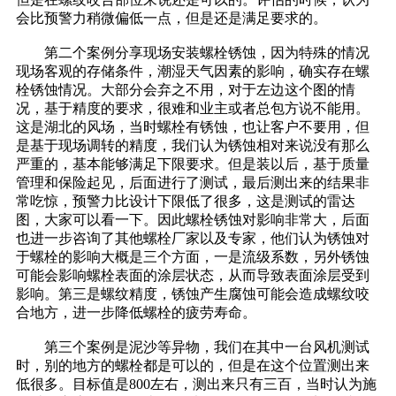
会比预警力稍微偏低一点，但是还是满足要求的。
第二个案例分享现场安装螺栓锈蚀，因为特殊的情况
现场客观的存储条件，潮湿天气因素的影响，确实存在螺
栓锈蚀情况。大部分会弃之不用，对于左边这个图的情
况，基于精度的要求，很难和业主或者总包方说不能用。
这是湖北的风场，当时螺栓有锈蚀，也让客户不要用，但
是基于现场调转的精度，我们认为锈蚀相对来说没有那么
严重的，基本能够满足下限要求。但是装以后，基于质量
管理和保险起见，后面进行了测试，最后测出来的结果非
常吃惊，预警力比设计下限低了很多，这是测试的雷达
图，大家可以看一下。因此螺栓锈蚀对影响非常大，后面
也进一步咨询了其他螺栓厂家以及专家，他们认为锈蚀对
于螺栓的影响大概是三个方面，一是流级系数，另外锈蚀
可能会影响螺栓表面的涂层状态，从而导致表面涂层受到
影响。第三是螺纹精度，锈蚀产生腐蚀可能会造成螺纹咬
合地方，进一步降低螺栓的疲劳寿命。
第三个案例是泥沙等异物，我们在其中一台风机测试
时，别的地方的螺栓都是可以的，但是在这个位置测出来
低很多。目标值是800左右，测出来只有三百，当时认为施