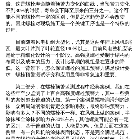
倍。这是螺栓寿命随着预警力变化的曲线，当预警力变化
不到30%的时候，寿命会下降至原来的三分之一。这个可
能不同的螺栓有一定的区别，但是总体趋势是不会改变
的。因此螺栓对现场施工是一个关键工序也是一个特殊的
过程。
目前随着风电机组大型化，尤其是这两年陆上风机6兆
瓦，最大叶片到了叶轮直径190米以上。目前风电整机应该
是处于精细化设计的一个阶段。高强度螺栓受制于结构的
布局以及成本的压力，设计比早期的机组是在逐步的降
低。这一背景下，怎么保证螺栓的施工预警力满足设计要
求，螺栓预警测试研究和应用显得非常急迫和重要。
第二部分，在螺栓预警监测过程中经典案例。我们在
这些年至少监测了上百台高强度螺栓预警力，其中一些典
型的案例超出普遍的认知。第一个案例是螺栓润滑剂的涂
抹，众所周知润滑剂肯定会影响系数，最终影响预警力，
影响有多大？不同的螺栓不一样。在风机上做的案例，半
涂抹和全涂抹影响力在30%左右，其他螺旋可能会有一定
的区别。基于普遍的认知，大概是30%，但是后面在这案
例里，有一台风机的涂抹表面状态，不是完全满足规范，
但是在螺纹咬合部位来说还是可以的。评估的时候，认为