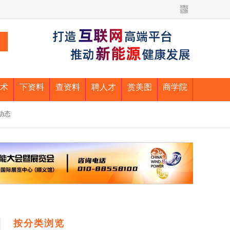
术
下资料
查资料
聘人才
赏美图
商学院
动态
按分类浏览