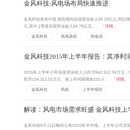
金风科技:风电场布局快速推进
金风科技发布中报,报告期内实现营业收入94.29亿元,同比增长110
元;其中,2季度实现营业收入68.78亿元,...
「详情」
金风科技
风电装机
风电场
金风科技2015年上半年报告：其净利润
2015年上半年公司实现营业收入人民币942,912.36万元，
民币134,312.02万元，较上年同期增加101,4...
「详情」
金风科技
风机
上半年报告
解读：风电市场需求旺盛 金风科技上半年
金风科技8月21日晚间公布2015年半年报。上半年公司实现