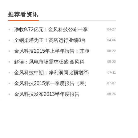
推荐看资讯
·
净收9.72亿元！金风科技公布一季
04-27
·
全钢柔塔为王！高塔运行业绩8台
04-06
·
金风科技2015年上半年报告：其净
08-22
·
解读：风电市场需求旺盛 金风科
08-22
·
金风科技中期：净利润同比预增25
07-11
·
金风科技2015第一季度报告（表）
07-07
·
金风科技发布2013半年度报告
08-26