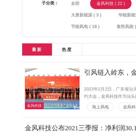
子分类：
全部
金风科技 ( 22 )
大唐新能源 ( 3 )
华能新能源 
节能风电 ( 18 )
泰胜风能 ( 
最新
热度
引风链入岭东，
2023年2月2日，广东
约大会，金风科技作为汕头
金风科技
海上风电
金风科
金风科技公布2021三季报：净利润30.1