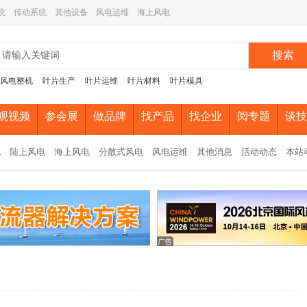
统
传动系统
其他设备
风电运维
海上风电
搜索
风电整机
叶片生产
叶片运维
叶片材料
叶片模具
观视频
参会展
做品牌
找产品
找企业
阅专题
谈技
电
陆上风电
海上风电
分散式风电
风电运维
其他消息
活动动态
本站