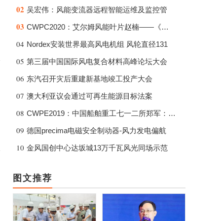
02
吴宏伟：风能变流器远程智能运维及监控管
03
CWPC2020：艾尔姆风能叶片赵楠——《下一
04
Nordex安装世界最高风电机组 风轮直径131
05
第三届中国国际风电复合材料高峰论坛大会
06
东汽召开灾后重建新基地竣工投产大会
07
澳大利亚议会通过可再生能源目标法案
08
CWPE2019：中国船舶重工七一二所郑军：2M
09
德国precima电磁安全制动器-风力发电偏航
10
金风国创中心达坂城13万千瓦风光同场示范
图文推荐