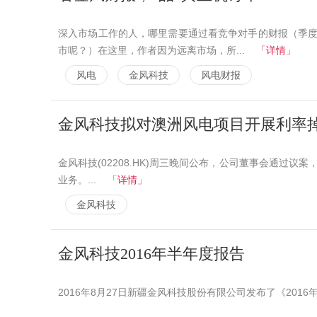
深入市场工作的人，哪里需要通过看竞争对手的财报（季
市呢？）在这里，作者因为远离市场，所...
「详情」
风电
金风科技
风电财报
金风科技拟对澳洲风电项目开展利率
金风科技(02208.HK)周三晚间公布，公司董事会通过议案，
业务。...
「详情」
金风科技
金风科技2016年半年度报告
2016年8月27日新疆金风科技股份有限公司发布了《2016