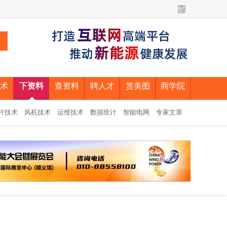
术
下资料
查资料
聘人才
赏美图
商学院
片技术
风机技术
运维技术
数据统计
智能电网
专家文章