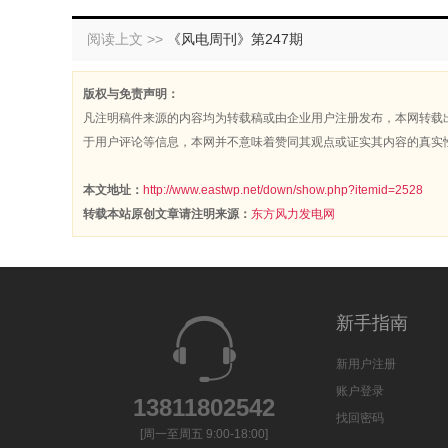
阅读上文 >>
《风电周刊》第247期
版权与免责声明：
凡注明稿件来源的内容均为转载稿或由企业用户注册发布，本网转载
于用户评论等信息，本网并不意味着赞同其观点或证实其内容的真实
本文地址：
http://www.eastwp.net/down/show.php?itemid=2528
转载本站原创文章请注明来源：
东方风力发电网
新手指南
新用户注册
账户登录
13811802542
找回密码
[周一至周五 9:00-18:00]