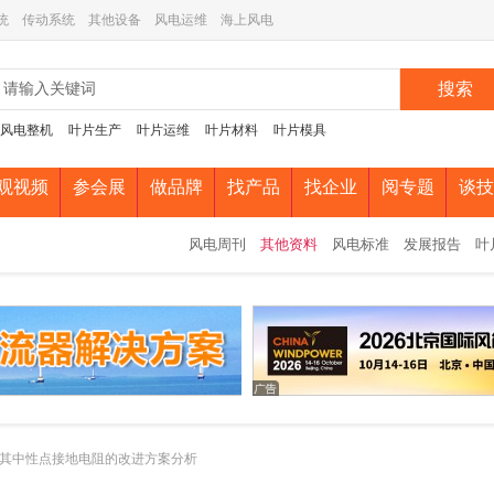
统
传动系统
其他设备
风电运维
海上风电
搜索
风电整机
叶片生产
叶片运维
叶片材料
叶片模具
观视频
参会展
做品牌
找产品
找企业
阅专题
谈技
风电周刊
其他资料
风电标准
发展报告
叶
其中性点接地电阻的改进方案分析