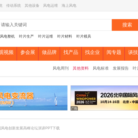
统
传动系统
其他设备
风电运维
海上风电
搜索
风电整机
叶片生产
叶片运维
叶片材料
叶片模具
观视频
参会展
做品牌
找产品
找企业
阅专题
谈技
风电周刊
其他资料
风电标准
发展报告
叶
中国风电创新发展高峰论坛演讲PPT下载