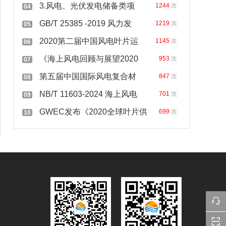
3.风电、光伏发电储备类项
1244
次
04
GB/T 25385 -2019 风力发
1219
次
05
2020第二届中国风电叶片运
1145
次
06
《海上风电回顾与展望2020
953
次
07
第五届中国国际风电复合材
847
次
08
NB/T 11603-2024 海上风电
701
次
09
GWEC发布《2020全球叶片供
699
次
10