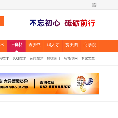
术
下资料
查资料
聘人才
赏美图
商学院
片技术
风机技术
运维技术
数据统计
智能电网
专家文章