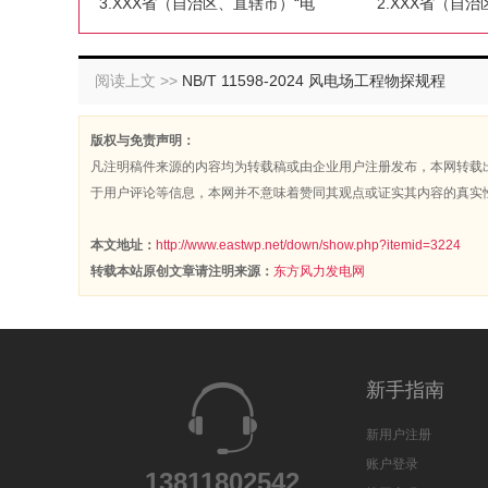
3.XXX省（自治区、直辖市）“电
2.XXX省（自
阅读上文 >>
NB/T 11598-2024 风电场工程物探规程
版权与免责声明：
凡注明稿件来源的内容均为转载稿或由企业用户注册发布，本网转载
于用户评论等信息，本网并不意味着赞同其观点或证实其内容的真实
本文地址：
http://www.eastwp.net/down/show.php?itemid=3224
转载本站原创文章请注明来源：
东方风力发电网
新手指南
新用户注册
账户登录
13811802542