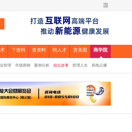
术
下资料
查资料
聘人才
赏美图
商学院
业管理
市场营销
案例分析
励志故事
哲理人生
风电云播