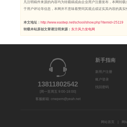
凡注明稿件来源的内容均为转载稿或由企业用户注册发布，本网转载
于用户评论等信息，本网并不意味着赞同其观点或证实其内容的真实
本文地址：
http://www.eastwp.net/school/show.php?itemid=25119
转载本站原创文章请注明来源：
东方风力发电网
新手指南
新用户注册
账户登录
13811802542
找回密码
[周一至周五 9:00-18:00]
客服邮箱:
cnwpem@yeah.net
网站首页
|
网