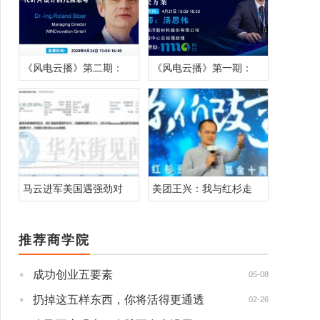
《风电云播》第二期：
《风电云播》第一期：
马云进军美国遇强劲对
美团王兴：我与红杉走
推荐商学院
·
成功创业五要素
05-08
·
扔掉这五样东西，你将活得更通透
02-26