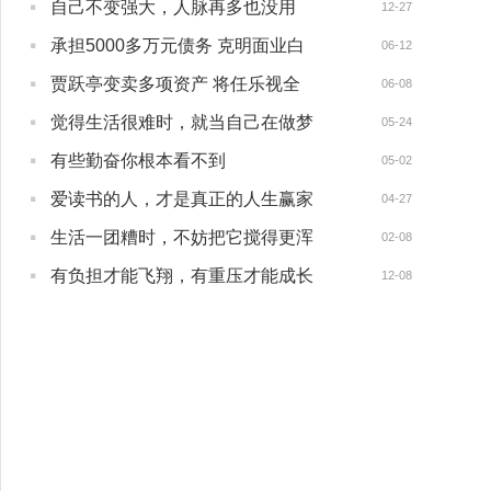
·
自己不变强大，人脉再多也没用
12-27
·
承担5000多万元债务 克明面业白
06-12
·
贾跃亭变卖多项资产 将任乐视全
06-08
·
觉得生活很难时，就当自己在做梦
05-24
·
有些勤奋你根本看不到
05-02
·
爱读书的人，才是真正的人生赢家
04-27
·
生活一团糟时，不妨把它搅得更浑
02-08
·
有负担才能飞翔，有重压才能成长
12-08