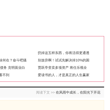
扔掉这五样东西，你将活得更通透
味何在？奋斗吧骚
别放弃啊！试试先解决掉10%的困
元债务 克明面业白
贾跃亭变卖多项资产 将任乐视全
看不到
爱读书的人，才是真正的人生赢家
阅读下文 >>
在风雨中成长，在阳光下开花