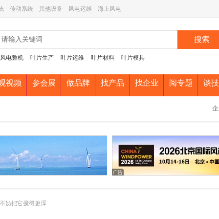
统
传动系统
其他设备
风电运维
海上风电
搜索
风电整机
叶片生产
叶片运维
叶片材料
叶片模具
观视频
参会展
做品牌
找产品
找企业
阅专题
谈技
企
不妨把它搅得更浑