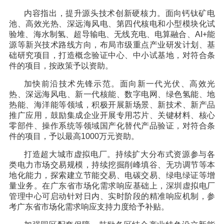
内容指出，提升源头技术创新硬核力。面向钙钛矿电
池、高效光热、深远海风电、第四代核电和小型模块化试
验堆、海水制氢、超导输电、无线充电、电算融合、AI+能
源等新兴技术路线方向，布局市级重点产业研发计划、基
础研究项目，打造概念验证中心、中小试基地，对符合条
件的项目，按政策予以资助。
加快前沿技术先锋示范。面向新一代光伏、高效光
热、深远海风电、新一代核能、数字电网、绿色氢能、地
热能、海洋能等领域，积极开展新场景、新技术、新产品
推广应用，鼓励集成企业开展专用芯片、关键材料、核心
零部件、操作系统等领域国产化替代产品验证，对符合条
件的项目，予以最高1000万元资助。
打造超大城市虚拟电厂。持续扩大分布式资源参与各
类电力市场交易规模，持续挖掘削峰填谷、无功调节等本
地化能力，探索建立节能交易、电碳交易、绿电绿证等增
量业务。在广东省市场化需求响应基础上，深圳虚拟电厂
管理中心可启动针对日内、实时阶段的精准响应机制，参
考广东省市场化需求响应支持力度给予补贴。