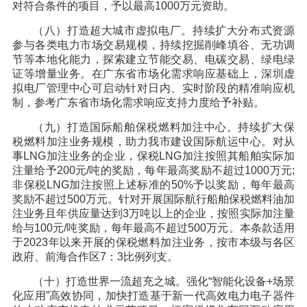
对符合条件的项目，予以最高1000万元资助。
（八）打造超大城市虚拟电厂。持续扩大分布式资源
参与各类电力市场交易规模，持续挖掘削峰填谷、无功调
节等本地化能力，探索建立节能交易、电碳交易、绿电绿
证等增量业务。在广东省市场化需求响应基础上，深圳虚
拟电厂管理中心可启动针对日内、实时阶段的精准响应机
制，参考广东省市场化需求响应支持力度给予补贴。
（九）打造国际船舶保税燃料加注中心。持续扩大保
税燃料加注业务规模，助力我市建设国际航运中心。对从
事LNG加注业务的企业，保税LNG加注按照其船舶实际加
注量给予200元/吨的奖励，每年最高奖励不超过1000万元;
非保税LNG加注按照上述标准的50%予以奖励，每年最高
奖励不超过500万元。针对开展国际航行船舶保税燃料油加
注业务且年供应量达到3万吨以上的企业，按照实际加注量
给与100元/吨奖励，每年最高不超过500万元。本条款适用
于2023年以来开展的保税燃料加注业务，按市本级与各区
政府、前海合作区7：3比例列支。
（十）打造世界一流超充之城。强化“智能化设备+场景
化应用”高效协同，加快打造基于新一代高效电力电子器件