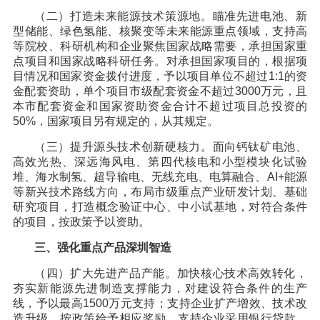
（二）打造未来能源技术策源地。瞄准先进电池、新
型储能、绿色氢能、核聚变等未来能源重点领域，支持高
等院校、科研机构和企业聚焦国家战略需要，承担国家重
点项目和国家战略科研任务。对承担国家项目的，根据项
目情况和国家资金拨付进度，予以项目单位不超过1:1的资
金配套资助，单个项目市级配套资金不超过3000万元，且
本市配套资金和国家资助资金合计不超过项目总投资的
50%，国家项目另有规定的，从其规定。
（三）提升源头技术创新硬核力。面向钙钛矿电池、
高效光热、深远海风电、第四代核电和小型模块化试验
堆、海水制氢、超导输电、无线充电、电算融合、AI+能源
等新兴技术路线方向，布局市级重点产业研发计划、基础
研究项目，打造概念验证中心、中小试基地，对符合条件
的项目，按政策予以资助。
三、强化重点产品深圳智造
（四）扩大先进产品产能。加快核心技术高效转化，
夯实新能源先进制造支撑能力，对建设符合条件的生产
线，予以最高1500万元支持；支持企业扩产增效、技术改
造升级，按政策给予相应奖励。支持企业采用银行贷款、