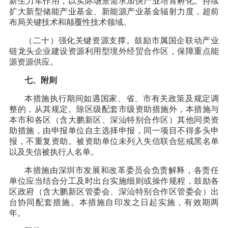
新生力军作用，以实际场景需求加快产业培育孵化。持续
扩大新型储能产业基金、新能源产业基金辐射力度，超前
布局关键技术和颠覆性技术领域。
（二十）强化关键资源支撑。鼓励市属国企联动产业
链龙头企业建设资源利用型境外经贸合作区，保障重点能
源资源供应。
七、附则
本措施执行期间如遇国家、省、市有关政策及规定调
整的，从其规定。除区级配套市级资助措施外，本措施与
本市和各区（含大鹏新区、深汕特别合作区）其他同类资
助措施，由申报单位自主选择申报，同一项目不得多头申
报，不重复资助。被资助单位未列入失信联合惩戒黑名单
以及失信被执行人名单。
本措施由深圳市发展和改革委员会负责解释，各责任
单位应当结合分工及时出台实施细则或操作规程，鼓励各
区政府（含大鹏新区管委会、深汕特别合作区管委会）出
台协同配套措施。本措施自印发之日起实施，有效期两
年。