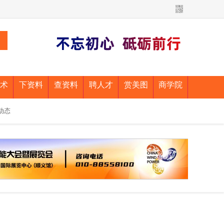
术
下资料
查资料
聘人才
赏美图
商学院
动态