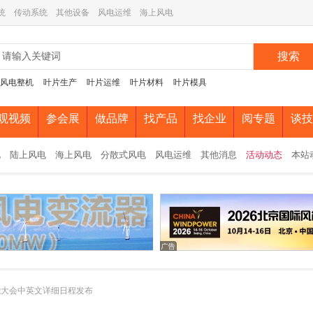
统
传动系统
其他设备
风电运维
海上风电
搜索
风电整机
叶片生产
叶片运维
叶片材料
叶片模具
观视频
参会展
做品牌
找产品
找企业
阅专题
谈技
电
陆上风电
海上风电
分散式风电
风电运维
其他消息
活动动态
本站
能大会中英文详细日程发布