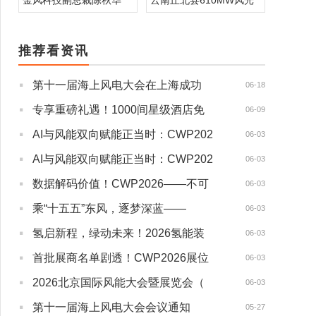
金风科技副总裁陈秋华
云南丘北县610MW风光
推荐看资讯
·
第十一届海上风电大会在上海成功
06-18
·
专享重磅礼遇！1000间星级酒店免
06-09
·
AI与风能双向赋能正当时：CWP202
06-03
·
AI与风能双向赋能正当时：CWP202
06-03
·
数据解码价值！CWP2026——不可
06-03
·
乘“十五五”东风，逐梦深蓝——
06-03
·
氢启新程，绿动未来！2026氢能装
06-03
·
首批展商名单剧透！CWP2026展位
06-03
·
2026北京国际风能大会暨展览会（
06-03
·
第十一届海上风电大会会议通知
05-27