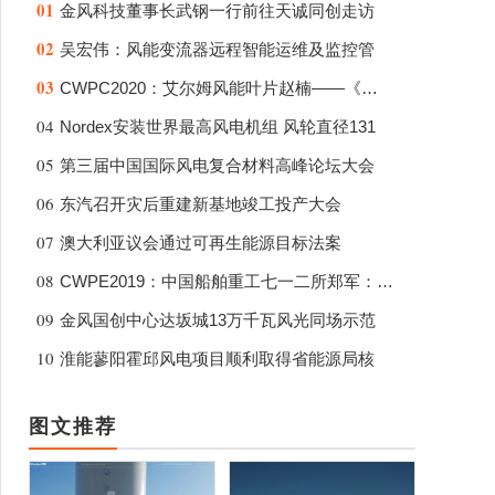
01
金风科技董事长武钢一行前往天诚同创走访
02
吴宏伟：风能变流器远程智能运维及监控管
03
CWPC2020：艾尔姆风能叶片赵楠——《下一
04
Nordex安装世界最高风电机组 风轮直径131
05
第三届中国国际风电复合材料高峰论坛大会
06
东汽召开灾后重建新基地竣工投产大会
07
澳大利亚议会通过可再生能源目标法案
08
CWPE2019：中国船舶重工七一二所郑军：2M
09
金风国创中心达坂城13万千瓦风光同场示范
10
淮能蓼阳霍邱风电项目顺利取得省能源局核
图文推荐