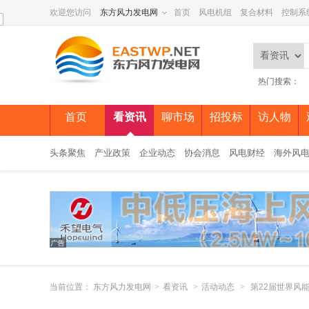
欢迎您访问
东方风力发电网
首页
风电机组
复合材料
控制系
热门搜索：
首页
看资讯
聊市场
招投标
访人物
头条聚焦
产业政策
企业动态
协会消息
风电财经
海外风
当前位置：
东方风力发电网
>
看资讯
>
活动动态
>
第22届世界风