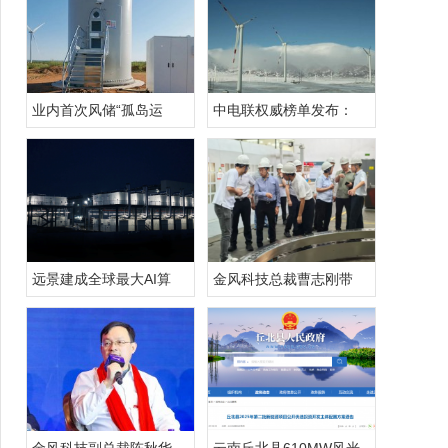
业内首次风储“孤岛运
中电联权威榜单发布：
远景建成全球最大AI算
金风科技总裁曹志刚带