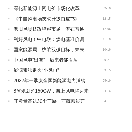
·
深化新能源上网电价市场化改革—
02-10
·
《中国风电场技改升级白皮书》：
12-15
·
老旧风场技改增容市场：潜在替换
12-06
·
利好风电！中电联：煤电基准价调
11-10
·
国家能源局：护航双碳目标，未来
10-18
·
中国风电“出海”：后来者能否居
09-27
·
能源紧张带火“小风电”
09-15
·
2022年一季度全国新能源电力消纳
05-19
·
8省规划超150GW，海上风电将迎来
04-18
·
开发量高达30个三峡，西藏风能开
04-17