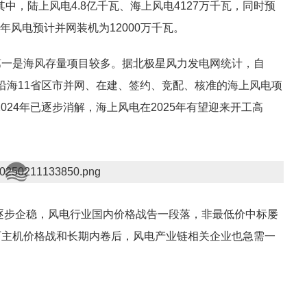
中，陆上风电4.8亿千瓦、海上风电4127万千瓦，同时预
5年风电预计并网装机为12000万千瓦。
第一是海风存量项目较多。据北极星风力发电网统计，自
底，沿海11省区市并网、在建、签约、竞配、核准的海上风电项
024年已逐步消解，海上风电在2025年有望迎来开工高
格逐步企稳，风电行业国内价格战告一段落，非最低价中标屡
历主机价格战和长期内卷后，风电产业链相关企业也急需一