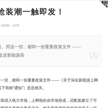
抢装潮一触即发！
浏览数：
1679
。而这一切，都和一份重要政策文件 ——
促进新能源高
一切，都和一份重要政策文件 ——《关于深化新能源上网
下简称“通知”）息息相关。
全面进入电力市场，上网电价由市场形成，还配套建立了可