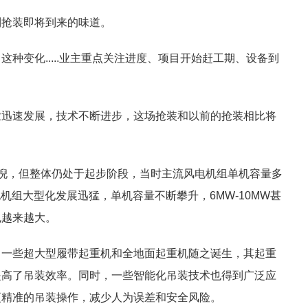
到抢装即将到来的味道。
种变化.....业主重点关注进度、项目开始赶工期、设备到
业迅速发展，技术不断进步，这场抢装和以前的抢装相比将
倪，但整体仍处于起步阶段，当时主流风电机组单机容量多
机组大型化发展迅猛，单机容量不断攀升，6MW-10MW甚
也越来越大。
。一些超大型履带起重机和全地面起重机随之诞生，其起重
提高了吊装效率。同时，一些智能化吊装技术也得到广泛应
更精准的吊装操作，减少人为误差和安全风险。