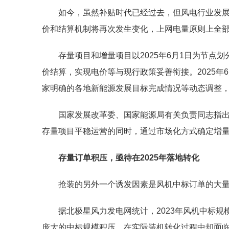
如今，虽然补贴时代已经过去，但风电行业发
价和结算机制将再次发生变化，上网电量原则上全
存量项目和增量项目以2025年6月1日为节点划
价结算，实现电价等与现行政策妥善衔接。2025年
家明确的各地新能源发展目标完成情况等动态调整
国家发展改革委、国家能源局有关负责同志指
存量项目平稳运营的同时，通过市场化方式确定增
存量订单积压，亟待在2025年落地转化
抢装的另外一个诱发因素是风机中标订单的大量
据北极星风力发电网统计，2023年风机中标规模达
庞大的中标规模积压，在实际装机转化过程中却面临