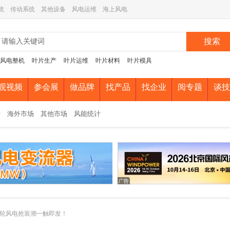
统
传动系统
其他设备
风电运维
海上风电
搜索
风电整机
叶片生产
叶片运维
叶片材料
叶片模具
观视频
参会展
做品牌
找产品
找企业
阅专题
谈技
析
海外市场
其他市场
风能统计
轮风电抢装潮一触即发！