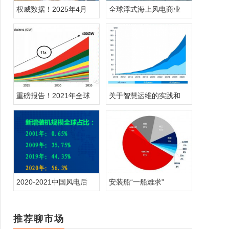
权威数据！2025年4月
全球浮式海上风电商业
重磅报告！2021年全球
关于智慧运维的实践和
2020-2021中国风电后
安装船“一船难求”
推荐聊市场