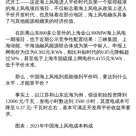
式开工——这是海上风电进入平价时代后第一个取得核准
的海上风电项目项目，不仅标志着海上风电从政策上进入
平价开发时代，也意味着在部分地区，海上风电确实具备
了与其他能源相媲美的经济价值。
在距离山东800多公里外的上海金山300MW海上风电
一期项目，也于近期公示竞争性配置结果：三峡集团、上
海绿能、中海油融风能源联合体成为第一中标人。申报上
网电价为仅为0.302元/KWh，相比补贴时代的0.85元降幅超
过50%，甚至低于上海市脱硫煤上网电价0.4155元/KWh，
低于平价水准。
那么，中国海上风电到底能做到平价吗，要达到什么
水平，才能算平价？
事实上，以江苏和山东近海为例，假设初始投资降到
12000 元/千瓦，发电小时数达到 3500 小时，其度电成本可
降至 0.37 元/ 千瓦时左右，基本可满足开发商平价收益率要
求。
图表：2021年中国海上风电成本构成