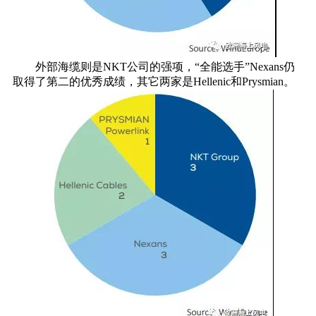
外部海缆则是NKT公司的强项，“全能选手”Nexans仍
取得了第二的优秀成绩，其它两家是Hellenic和Prysmian。