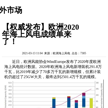
外市场
【权威发布】欧洲2020
年海上风电成绩单来
了！
2021-03-13 11:04 来源：欧洲海上风电 点击：7305
近日，欧洲风能协会WindEurope发布了2020年度欧洲
海上风电统计数据。2020年欧洲海上风电新增装机291.8万
千瓦，比2019年减少了70多万千瓦的新增规模，但累计装
机仍超过了25GW大关，最终达到2501.4万千瓦的规模。