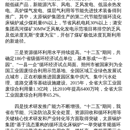
能低碳产品，新能源汽车、风电、乏风发电、低温余热发
电、高炉煤气发电、煤层气利用等节能先进技术装备得到
推广。其中，太原锅炉集团生产的第二代节能型循环流化
床锅炉减少煤耗量6%以上，节省风机电耗30%以上；潞安
集团高河煤矿30MW乏风氧化发电示范项目将排空的乏风
及低浓度瓦斯“变废为宝”，开创了煤矿极低浓度瓦斯利用
的新途径。
三是资源循环利用水平持续提高。“十二五”期间，共
确定186个省级循环经济试点单位，基本形成“一市一
园”、“一县一企”循环经济试点局面。朔州市被国家列为全
国工业固废综合利用示范基地、全国区域工业绿色发展试
点城市，正在积极推进固废园区集中供汽、集中污水处
理、道路交通等基础设施建设。2015年，全省大宗工业固
废综合利用量1.3亿吨，比2010年提高6400万吨，全省大宗
工业固废综合利用率65.2%。
四是技术研发推广能力不断增强。“十二五”期间，我
省在节能、污染防治及安全处置、资源回收和循环利用等
关键核心技术研发和产业转化等方面取得突破，太原锅炉
集团“基于流态重构的循环流化床锅炉”一举突破常规循环