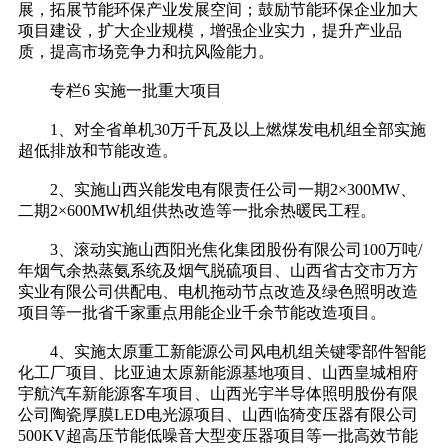
展，拓展节能环保产业发展空间；鼓励节能环保企业加大
项目建设，扩大企业规模，增强企业实力，提升产业品
质，提高市场竞争力和抗风险能力。
专栏6 实施一批重大项目
1、对全省单机30万千瓦及以上燃煤发电机组全部实施
超低排放和节能改造。
2、实施山西兴能发电有限责任公司一期2×300MW、
二期2×600MW机组供热改造等一批余热暖民工程。
3、滚动实施山西阳光焦化集团股份有限公司100万吨/
年烟气余热蒸氨系统及烟气脱硫项目、山西省古交市万方
实业有限公司供配电、电机拖动节点改造及绿色照明改造
项目等一批省千家重点用能企业千余节能改造项目。
4、实施太原重工新能源公司风电机组关键零部件智能
化工厂项目、比亚迪太原新能源基地项目、山西皇城相府
宇航汽车新能源客车项目、山西光宇半导体照明股份有限
公司陶瓷厚膜LED电光源项目、山西临猗变压器有限公司
500KV超高压节能低噪音大型变压器项目等一批高效节能