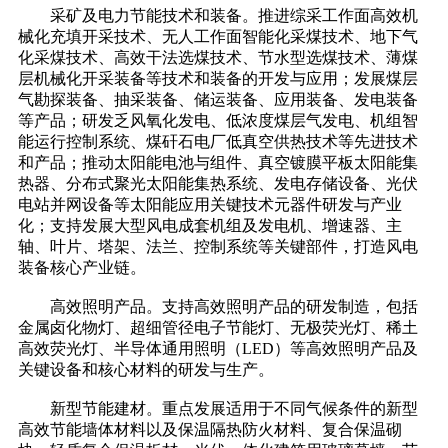
采矿及电力节能技术和装备。推进综采工作面高效机
械化充填开采技术、无人工作面智能化采煤技术、地下气
化采煤技术、高效干法选煤技术、节水型选煤技术、薄煤
层机械化开采装备等技术和装备的开发与应用；发展煤层
气勘探装备、抽采装备、储运装备、应用装备、发电装备
等产品；研发乏风氧化发电、低浓度煤层气发电、机组智
能运行控制系统、煤矸石电厂低真空供热技术等先进技术
和产品；推动太阳能电池与组件、真空镀膜平板太阳能集
热器、分布式聚光太阳能集热系统、发电存储设备、光伏
电站并网设备等太阳能应用关键技术元器件研发与产业
化；支持发展大型风电成套机组及发电机、增速器、主
轴、叶片、塔架、法兰、控制系统等关键部件，打造风电
装备核心产业链。
高效照明产品。支持高效照明产品的研发制造，包括
金属卤化物灯、超细管径电子节能灯、无极荧光灯、稀土
高效荧光灯、半导体通用照明（LED）等高效照明产品及
关键设备和核心材料的研发与生产。
新型节能建材。重点发展适用于不同气候条件的新型
高效节能墙体材料以及保温隔热防火材料、复合保温砌