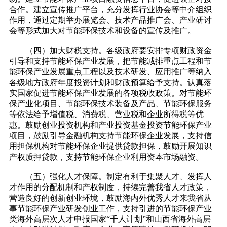
合作。建立宣传推广平台，充分发挥行业协会等中介组织
作用，通过定期举办展览会、技术产品推广会、产业研讨
会等形式加大对节能环保技术和设备的宣传及推广。
（四）加大财税支持。各级政府要安排专项财政资金
引导和支持节能环保产业发展，把节能减排重点工程和节
能环保产业发展重点工程以及技术研发、应用推广等纳入
各级地方政府年度投资计划和财政预算给予支持。认真落
实国家促进节能环保产业发展的各项税收政策。对节能环
保产业化项目、节能环保技术装备及产品、节能环保服务
等依法给予增值税、消费税、营业税和企业所得税等优
惠。鼓励创业投资机构和产业投资基金投资节能环保产业
项目，鼓励引导金融机构支持节能环保企业发展，支持信
用担保机构对节能环保企业提供贷款担保，鼓励开展知识
产权质押贷款，支持节能环保企业利用资本市场融资。
（五）强化人才保障。制定有利于集聚人才、发挥人
才作用的分配机制和产权制度，持续完善我省人才政策，
营造良好的创新创业环境，鼓励海内外优秀人才来我省从
事节能环保产业研发创业工作，支持引进的节能环保产业
类海外高层次人才申报国家“千人计划”和山西省海外高层