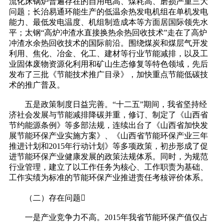
流化床锅炉普遍存在的自用电高、煤耗高、磨损严重三大
问题；长治易通环能生产的低温余热发电机组在单机发电
能力、最低发电温度、机组制造成本等方面居国际领先水
平；太钢“高炉冲渣水直接换热余热回收技术”走在了高炉
冲渣水余热回收技术的国际前沿。围绕煤炭和煤层气开发
利用、焦化、冶金、化工、建材等行业节能减排，以及工
业固体废物资源化利用和矿山生态修复等特色领域，先后
发布了三批《节能技术推广目录》，加快重点节能低碳技
术的推广普及。
五是政策制度日益完善。“十二五”期间，我省坚持经
济社会发展与节能减排降碳并重，修订、制定了《山西省
节约能源条例》等多部法规，连续出台了《山西省加快发
展节能环保产业实施方案》、《山西省节能环保产业三年
推进计划和2015年行动计划》等多项政策，初步形成了促
进节能环保产业健康发展的政策法规体系。同时，为规范
行业管理，建立了以工作任务为核心、工作职责为基础、
工作实绩为标准的节能环保产业推进责任考核评价体系。
（二）存在问题
一是产业竞争力不高。2015年我省节能环保产值仅占