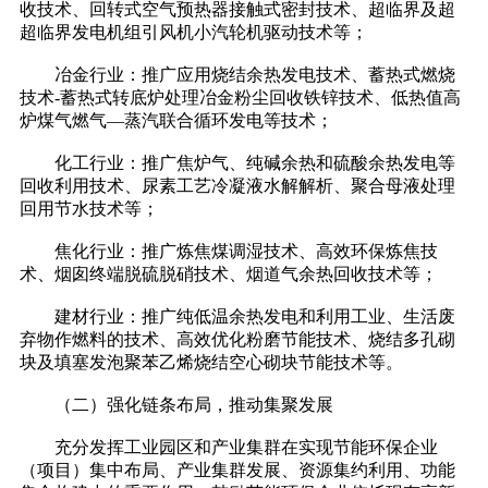
收技术、回转式空气预热器接触式密封技术、超临界及超
超临界发电机组引风机小汽轮机驱动技术等；
冶金行业：推广应用烧结余热发电技术、蓄热式燃烧
技术-蓄热式转底炉处理冶金粉尘回收铁锌技术、低热值高
炉煤气燃气—蒸汽联合循环发电等技术；
化工行业：推广焦炉气、纯碱余热和硫酸余热发电等
回收利用技术、尿素工艺冷凝液水解解析、聚合母液处理
回用节水技术等；
焦化行业：推广炼焦煤调湿技术、高效环保炼焦技
术、烟囱终端脱硫脱硝技术、烟道气余热回收技术等；
建材行业：推广纯低温余热发电和利用工业、生活废
弃物作燃料的技术、高效优化粉磨节能技术、烧结多孔砌
块及填塞发泡聚苯乙烯烧结空心砌块节能技术等。
（二）强化链条布局，推动集聚发展
充分发挥工业园区和产业集群在实现节能环保企业
（项目）集中布局、产业集群发展、资源集约利用、功能