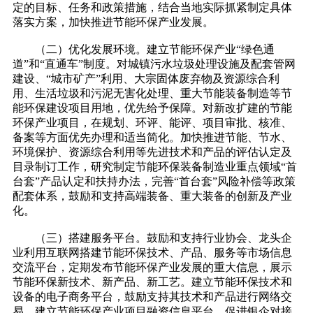
定的目标、任务和政策措施，结合当地实际抓紧制定具体
落实方案，加快推进节能环保产业发展。
（二）优化发展环境。建立节能环保产业“绿色通
道”和“直通车”制度。对城镇污水垃圾处理设施及配套管网
建设、“城市矿产”利用、大宗固体废弃物及资源综合利
用、生活垃圾和污泥无害化处理、重大节能装备制造等节
能环保建设项目用地，优先给予保障。对新改扩建的节能
环保产业项目，在规划、环评、能评、项目审批、核准、
备案等方面优先办理和适当简化。加快推进节能、节水、
环境保护、资源综合利用等先进技术和产品的评估认定及
目录制订工作，研究制定节能环保装备制造业重点领域“首
台套”产品认定和扶持办法，完善“首台套”风险补偿等政策
配套体系，鼓励和支持高端装备、重大装备的创新及产业
化。
（三）搭建服务平台。鼓励和支持行业协会、龙头企
业利用互联网搭建节能环保技术、产品、服务等市场信息
交流平台，定期发布节能环保产业发展的重大信息，展示
节能环保新技术、新产品、新工艺。建立节能环保技术和
设备的电子商务平台，鼓励支持其技术和产品进行网络交
易。建立节能环保产业项目融资信息平台，促进银企对接