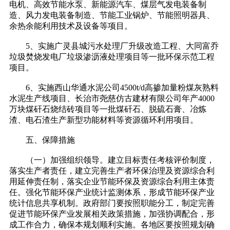
电机、高效节能水泵、新能源汽车、煤层气发电装备制
造、风力发电装备制造、节能工业锅炉、节能照明器具、
余热余能利用技术及设备等项目。
5、实施广灵县城污水处理厂升级改造工程、大同富乔
垃圾焚烧发电厂垃圾渗沥液处理项目等一批环保示范工程
项目。
6、实施西山华通水泥公司4500t/d高掺加量粉煤灰熟料
水泥生产线项目、长治市尧慈仿古建材有限公司年产4000
万块煤矸石烧结砖项目等一批煤矸石、脱硫石膏、冶炼
渣、电石渣生产新型功能材料等资源循环利用项目。
五、保障措施
（一）加强组织领导。建立目标责任考核评价制度，
落实生产者责任，建立完善生产者环保治理及资源综合利
用延伸责任制，落实企业节能环保及资源综合利用主体责
任。强化节能环保产业统计监测体系，形成节能环保产业
统计信息共享机制。政府部门要按照职能分工，制定完善
促进节能环保产业发展相关政策措施，加强协调配合，形
成工作合力，确保本规划顺利实施。各地区要按照规划确