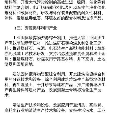
填料等。开发大气污染控制的高效过滤、吸附、催化降解
材料与复合剂，电厂脱硝催化剂以及机动车排气净化催化
剂材料和载体材料。研发与环保装备配套的耐久性材料、
涂料。发展低毒低害、环境友好的配套材料及洁净产品。
（三）资源循环利用产业
工业固体废弃物资源综合利用。推进大宗工业固废生
产高效节能新型建材；推进煤矸石和粉煤灰制备化工原
料；推进煤矸石、赤泥、电石渣生产新型功能材料；组织
赤泥脱碱工艺技术研发；支持冶炼渣提取贵金属和稀土金
属；推进煤矸石、粉煤灰用于路基材料、井下充填、土地
复垦和回填造地。
建筑固体废弃物资源综合利用。开发建筑垃圾综合利
用的分选技术和设备，综合利用建筑垃圾生产新型墙体材
料、再生混凝土、干拌砂浆等建材产品，推广建筑垃圾生
产再生骨料等建材产品，发展混凝土骨料标准化生产技
术。
清洁生产技术和设备。发展应用于重污染、高能耗、
高耗水行业的清洁生产技术和设备。支持生活污水、工业