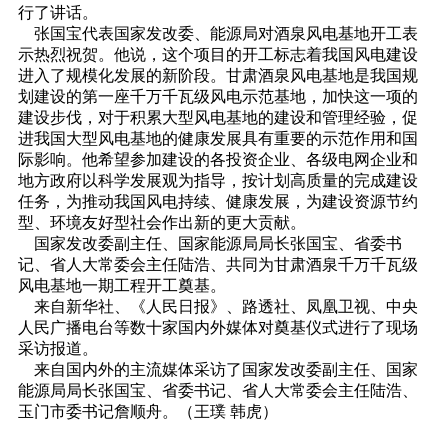
行了讲话。
张国宝代表国家发改委、能源局对酒泉风电基地开工表
示热烈祝贺。他说，这个项目的开工标志着我国风电建设
进入了规模化发展的新阶段。甘肃酒泉风电基地是我国规
划建设的第一座千万千瓦级风电示范基地，加快这一项的
建设步伐，对于积累大型风电基地的建设和管理经验，促
进我国大型风电基地的健康发展具有重要的示范作用和国
际影响。他希望参加建设的各投资企业、各级电网企业和
地方政府以科学发展观为指导，按计划高质量的完成建设
任务，为推动我国风电持续、健康发展，为建设资源节约
型、环境友好型社会作出新的更大贡献。
国家发改委副主任、国家能源局局长张国宝、省委书
记、省人大常委会主任陆浩、共同为甘肃酒泉千万千瓦级
风电基地一期工程开工奠基。
来自新华社、《人民日报》、路透社、凤凰卫视、中央
人民广播电台等数十家国内外媒体对奠基仪式进行了现场
采访报道。
来自国内外的主流媒体采访了国家发改委副主任、国家
能源局局长张国宝、省委书记、省人大常委会主任陆浩、
玉门市委书记詹顺舟。（王璞 韩虎）