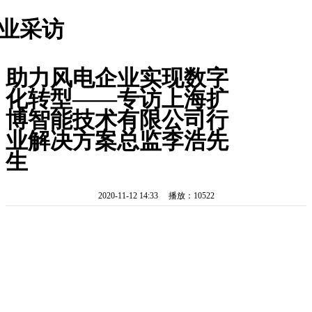
业采访
助力风电企业实现数字
化转型——专访上海扩
博智能技术有限公司行
业解决方案总监李浩先
生
2020-11-12 14:33 播放：10522