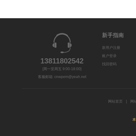
新手指南
新用户注册
账户登录
13811802542
找回密码
[周一至周五 9:00-18:00]
客服邮箱:
cnwpem@yeah.net
网站首页
|
网
本