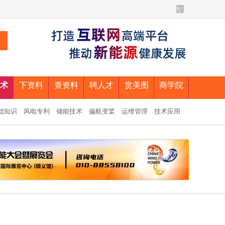
术
下资料
查资料
聘人才
赏美图
商学院
础知识
风电专利
储能技术
偏航变桨
运维管理
技术应用