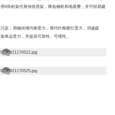
用4筒桁架代替传统塔架，降低钢耗和地基费，并可轻易建
圾污染；用钢丝绳均衡受力，替代叶根硬扛受力，消减疲
塔架单边受力，并提高可靠性、可维性。