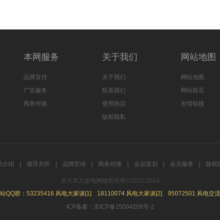
本网服务
关于我们
网站地图
品牌宣传
关于我们
网站地图
广告服务
联系我们
网站留言
商务对接
使用协议
友情链接
版权隐私
站介绍
|
领导关怀
|
品牌宣传
|
商务对接
|
会议策划
|
会员服务
|
版权
东方风力发电网版权所有©2015-2024
站QQ群：53235416 风电大家谈[1] 18110074 风电大家谈[2] 95072501 风电交
ICP备案：京ICP备15004209号-2