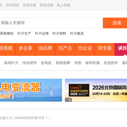
统
传动系统
其他设备
风电运维
海上风电
搜索
风电整机
叶片生产
叶片运维
叶片材料
叶片模具
观视频
参会展
做品牌
找产品
找企业
阅专题
谈技
组
风电叶片
传动部件
发电机
智能电网
润滑
涂料防腐
其他部件
基
单机最大21-30MW风机即将问世？！