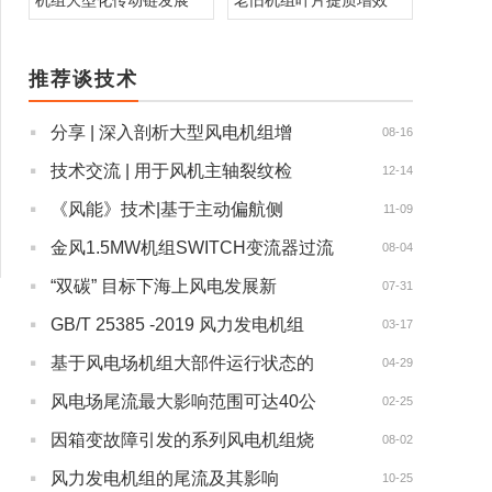
机组大型化传动链发展
老旧机组叶片提质增效
推荐谈技术
·
分享 | 深入剖析大型风电机组增
08-16
·
技术交流 | 用于风机主轴裂纹检
12-14
·
​《风能》技术|基于主动偏航侧
11-09
·
金风1.5MW机组SWITCH变流器过流
08-04
·
“双碳” 目标下海上风电发展新
07-31
·
GB/T 25385 -2019 风力发电机组
03-17
·
基于风电场机组大部件运行状态的
04-29
·
风电场尾流最大影响范围可达40公
02-25
·
因箱变故障引发的系列风电机组烧
08-02
·
风力发电机组的尾流及其影响
10-25