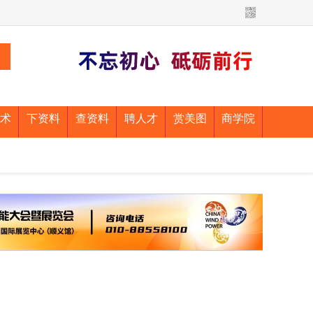
术
下资料
查资料
聘人才
赏美图
商学院