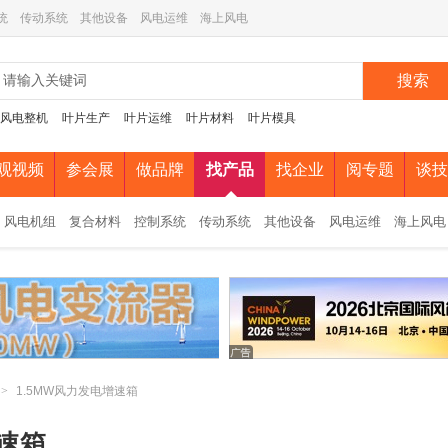
统
传动系统
其他设备
风电运维
海上风电
搜索
风电整机
叶片生产
叶片运维
叶片材料
叶片模具
观视频
参会展
做品牌
找产品
找企业
阅专题
谈技
风电机组
复合材料
控制系统
传动系统
其他设备
风电运维
海上风电
>
1.5MW风力发电增速箱
增速箱