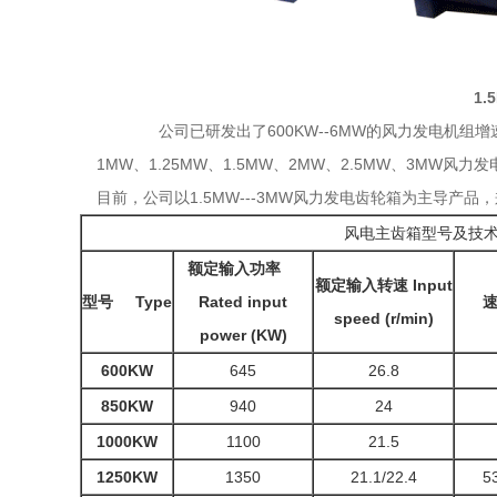
1
公司已研发出了600KW--6MW的风力发电机组增速齿
1MW、1.25MW、1.5MW、2MW、2.5MW、3MW
目前，公司以1.5MW---3MW风力发电齿轮箱为主导产品
风电主齿箱型号及技
额定输入功率
额定输入转速
Input
型号
Type
Rated input
speed (r/min)
power (KW)
600KW
645
26.8
850KW
940
24
1000KW
1100
21.5
1250KW
1350
21.1/22.4
5