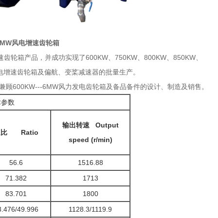
.5MW风电增速齿轮箱
轮箱产品，并成功实现了600KW、750KW、800KW、850KW、
风力发电增速齿轮箱及偏航、变桨减速器的批量生产。
，兼顾600KW---6MW风力发电齿轮箱及备品备件的设计、制造及销售。
术参数
输出转速
Output
速比
Ratio
speed (r/min)
56.6
1516.88
71.382
1713
83.701
1800
3.476/49.996
1128.3/1119.9