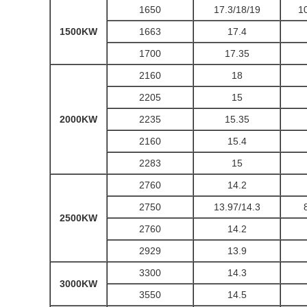
1650
17.3/18/19
1
1500KW
1663
17.4
1700
17.35
2160
18
2205
15
2000KW
2235
15.35
2160
15.4
2283
15
2760
14.2
2750
13.97/14.3
2500KW
2760
14.2
2929
13.9
3300
14.3
3000KW
3550
14.5