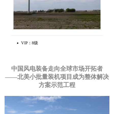
VIP：8级
中国风电装备走向全球市场开拓者
——北美小批量装机项目成为整体解决
方案示范工程