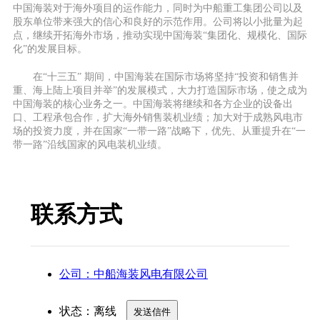
中国海装对于海外项目的运作能力，同时为中船重工集团公司以及
股东单位带来强大的信心和良好的示范作用。公司将以小批量为起
点，继续开拓海外市场，推动实现中国海装“集团化、规模化、国际
化”的发展目标。
在“十三五” 期间，中国海装在国际市场将坚持“投资和销售并
重、海上陆上项目并举”的发展模式，大力打造国际市场，使之成为
中国海装的核心业务之一。中国海装将继续和各方企业的设备出
口、工程承包合作，扩大海外销售装机业绩；加大对于成熟风电市
场的投资力度，并在国家“一带一路”战略下，优先、从重提升在“一
带一路”沿线国家的风电装机业绩。
联系方式
公司：中船海装风电有限公司
状态：
离线
发送信件