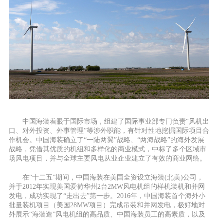
中国海装着眼于国际市场，组建了国际事业部专门负责“风机出
口、对外投资、外事管理”等涉外职能，有针对性地挖掘国际项目合
作机会。中国海装确立了“一陆两翼”战略、“两海战略”的海外发展
战略，凭借其优质的机组和多样化的商业模式，中标了多个区域市
场风电项目，并与全球主要风电从业企业建立了有效的商业网络。
在“十二五”期间，中国海装在美国全资设立海装(北美)公司，
并于2012年实现美国爱荷华州2台2MW风电机组的样机装机和并网
发电，成功实现了“走出去”第一步。2016年，中国海装首个海外小
批量装机项目（美国28MW项目）完成吊装和并网发电，极好地对
外展示“海装造”风电机组的高品质、中国海装员工的高素质，以及