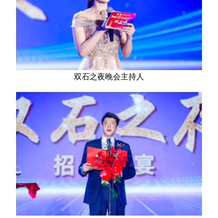
双石之夜晚会主持人