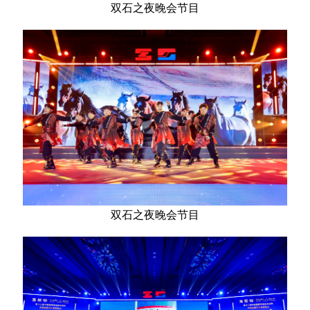
双石之夜晚会节目
双石之夜晚会节目