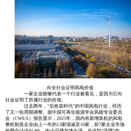
向全社会证明风电价值
一家企业能够代表一个行业被看见，是因为它向
社会证明了所属行业的价值。
过去两年，“后抢装时代”的中国风电行业，经历
了又一轮周期调整。据中国可再生能源学会风能专业委员
会（CWEA）报告显示，2025年，国内有新增装机的风电
整机制造企业由上一年的13家缩减至10家，前7家企业市场
份额合计达91.8%，中小品牌加速出清。在这轮“洗牌”中，