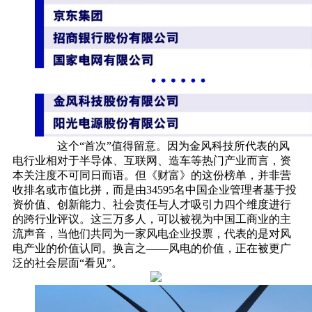
这个“首次”值得留意。因为金风科技所代表的风
电行业相对于半导体、互联网、造车等热门产业而言，资
本关注度不可同日而语。但《财富》的这份榜单，并非营
收排名或市值比拼，而是由34595名中国企业管理者基于投
资价值、创新能力、社会责任与人才吸引力四个维度进行
的跨行业评议。这三万多人，可以被视为中国工商业的主
流声音，当他们共同为一家风电企业投票，代表的是对风
电产业的价值认同。换言之——风电的价值，正在被更广
泛的社会层面“看见”。