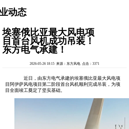
业动态
埃塞俄比亚最大风电项
目首台风机成功吊装！
东方电气承建！
2026-05-26 18:15 来源：东方风电 点击：3371
近日，由东方电气承建的埃塞俄比亚最大风电项
目阿伊萨风电项目第二阶段首台风机顺利完成吊装，为项
目全面竣工奠定了坚实基础。