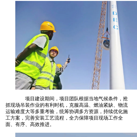
项目建设期间，项目团队根据当地气候条件，抢
抓现场吊装作业的有利时机，克服高温、燃油紧缺、物流
运输难度大等多重考验，统筹协调多方资源，持续优化施
工方案，完善安装工艺流程，全力保障项目现场工作全
面、有序、高效推进。