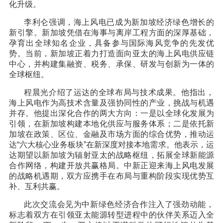
化升级。
李利仑强调，海上风电已成为新加坡经济绿色增长的
新引擎。新加坡凭借在海事与离岸工程方面的深厚基础，
孕育出全球知名企业，具备参与国际海风竞争的先发优
势。当前，新加坡正着力打造面向亚太的海上风电供应链
中心，并构建集融资、税务、承保、研发与创新为一体的
全球枢纽。
程晨光介绍了运达的全球布局与技术成果。他指出，
海上风电作为高技术含量及强协同性的产业，挑战与机遇
并存。他提出深化合作的两大方向：一是以全球化发展为
引领，在新加坡构建本地化供应与服务体系；二是依托新
加坡在政策、区位、金融及市场方面的综合优势，推动运
达“六大核心业务板块”在新深度对接本地需求。他表示，运
达期望以新加坡为辐射亚太的战略枢纽，拓展全球新能源
合作网络，构建开放共赢格局。中新正迎来海上风电发展
的战略机遇期，双方应携手在布局与重构阶段实现优势互
补、互利共赢。
此次交流会见为中新绿色经济合作注入了强劲动能，
标志着双方在引领亚太能源转型进程中的伙伴关系迈入全