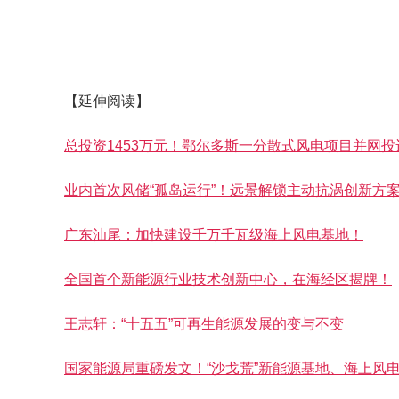
【延伸阅读】
总投资1453万元！鄂尔多斯一分散式风电项目并网投
业内首次风储“孤岛运行”！远景解锁主动抗涡创新方
广东汕尾：加快建设千万千瓦级海上风电基地！
全国首个新能源行业技术创新中心，在海经区揭牌！
王志轩：“十五五”可再生能源发展的变与不变
国家能源局重磅发文！“沙戈荒”新能源基地、海上风电