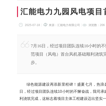
汇能电力九园风电项目
2025-07-18
来源：汇能电力有限公司
浏览数：
206
7月16日，经过项目团队连续10小时
范项目（风电）首台风机基础顺利浇筑
步。
绿色能源建设再添新里程碑！盛夏七月，热浪袭
日，经过项目团队连续10小时的不懈奋战，我司
利浇筑完成，这标志着项目主体工程建设迈出坚实