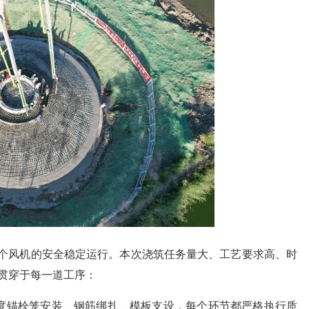
整个风机的安全稳定运行。本次浇筑任务量大、工艺要求高、时
”贯穿于每一道工序：
精度锚栓笼安装、钢筋绑扎、模板支设，每个环节都严格执行质