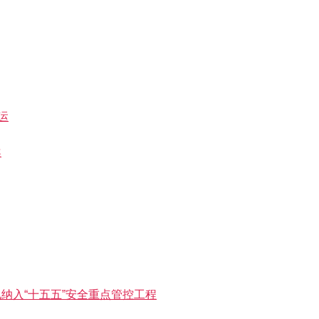
运
案
纳入“十五五”安全重点管控工程