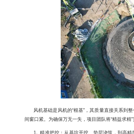
风机基础是风机的“根基”，其质量直接关系到
间窗口紧。为确保万无一失，项目团队将“精益求精
1. 精准把控：从基坑开挖、垫层浇筑，到高