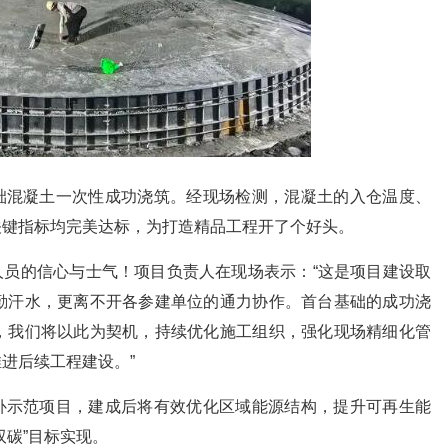
础混凝土一次性成功浇筑。经现场检测，混凝土的入仓温度、
关键指标均完美达标，为打造精品工程开了个好头。
员的信心与士气！项目负责人在现场表示：“这是项目建设取
勤汗水，更离不开各参建单位的通力协作。首台基础的成功浇
，我们将以此为契机，持续优化施工组织，强化现场精细化管
进后续工程建设。”
补示范项目，建成后将有效优化区域能源结构，提升可再生能
双碳”目标实现。