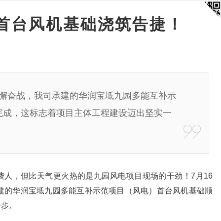
首台风机基础浇筑告捷！
的不懈奋战，我司承建的华润宝坻九园多能互补示
完成，这标志着项目主体工程建设迈出坚实一
人，但比天气更火热的是九园风电项目现场的干劲！7月16
承建的华润宝坻九园多能互补示范项目（风电）首台风机基础顺
一步。