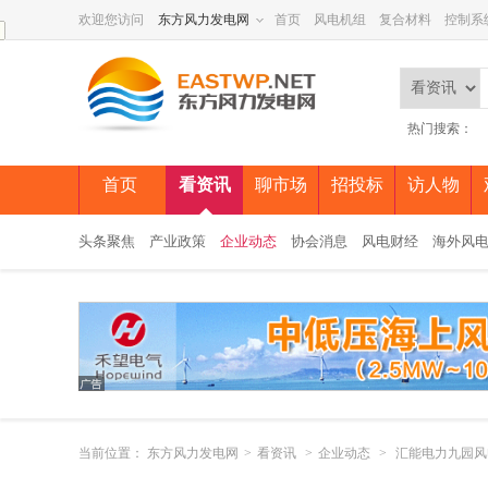
欢迎您访问
东方风力发电网
首页
风电机组
复合材料
控制系
热门搜索：
首页
看资讯
聊市场
招投标
访人物
头条聚焦
产业政策
企业动态
协会消息
风电财经
海外风
当前位置：
东方风力发电网
>
看资讯
>
企业动态
>
汇能电力九园风