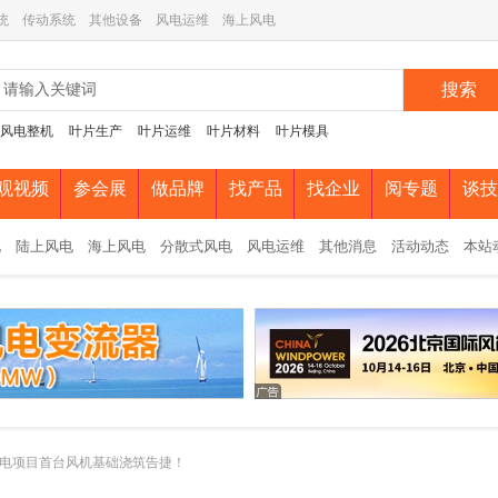
统
传动系统
其他设备
风电运维
海上风电
搜索
风电整机
叶片生产
叶片运维
叶片材料
叶片模具
观视频
参会展
做品牌
找产品
找企业
阅专题
谈技
电
陆上风电
海上风电
分散式风电
风电运维
其他消息
活动动态
本站
电项目首台风机基础浇筑告捷！