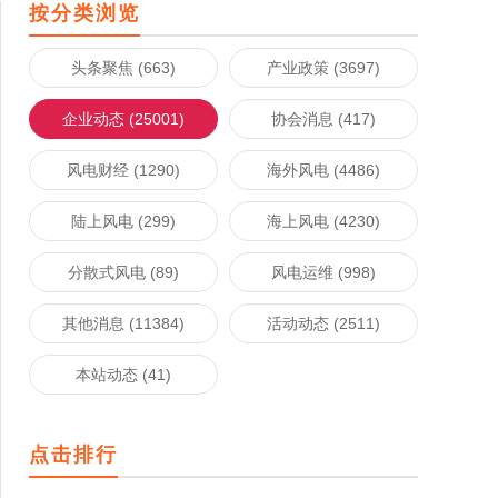
按分类浏览
头条聚焦 (663)
产业政策 (3697)
企业动态 (25001)
协会消息 (417)
风电财经 (1290)
海外风电 (4486)
陆上风电 (299)
海上风电 (4230)
分散式风电 (89)
风电运维 (998)
其他消息 (11384)
活动动态 (2511)
本站动态 (41)
点击排行