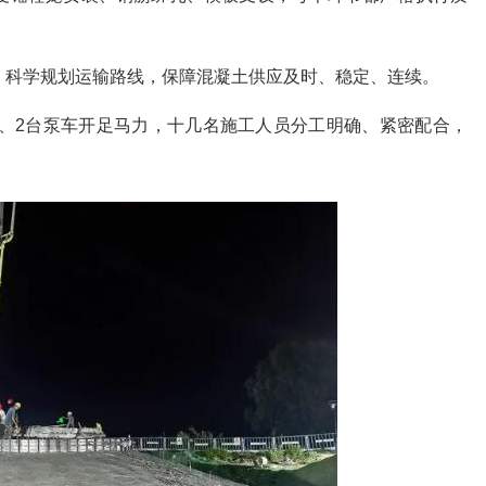
通，科学规划运输路线，保障混凝土供应及时、稳定、连续。
拌车、2台泵车开足马力，十几名施工人员分工明确、紧密配合，