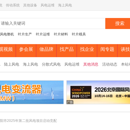
统
传动系统
其他设备
风电运维
海上风电
搜索
风电整机
叶片生产
叶片运维
叶片材料
叶片模具
观视频
参会展
做品牌
找产品
找企业
阅专题
谈技
电
陆上风电
海上风电
分散式风电
风电运维
其他消息
活动动态
本站
沈阳市2025年第二批风电项目启动竞配