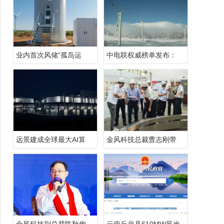
业内首次风储“孤岛运
中电联权威榜单发布：
远景建成全球最大AI算
金风科技总裁曹志刚带