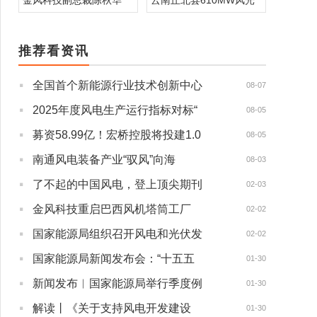
金风科技副总裁陈秋华
云南丘北县610MW风光
推荐看资讯
·
全国首个新能源行业技术创新中心
08-07
·
2025年度风电生产运行指标对标“
08-05
·
募资58.99亿！宏桥控股将投建1.0
08-05
·
南通风电装备产业“驭风”向海
08-03
·
了不起的中国风电，登上顶尖期刊
02-03
·
金风科技重启巴西风机塔筒工厂
02-02
·
国家能源局组织召开风电和光伏发
02-02
·
国家能源局新闻发布会：“十五五
01-30
·
新闻发布︱国家能源局举行季度例
01-30
·
解读丨《关于支持风电开发建设
01-30