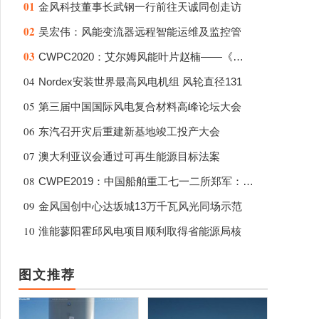
01
金风科技董事长武钢一行前往天诚同创走访
02
吴宏伟：风能变流器远程智能运维及监控管
03
CWPC2020：艾尔姆风能叶片赵楠——《下一
04
Nordex安装世界最高风电机组 风轮直径131
05
第三届中国国际风电复合材料高峰论坛大会
06
东汽召开灾后重建新基地竣工投产大会
07
澳大利亚议会通过可再生能源目标法案
08
CWPE2019：中国船舶重工七一二所郑军：2M
09
金风国创中心达坂城13万千瓦风光同场示范
10
淮能蓼阳霍邱风电项目顺利取得省能源局核
图文推荐