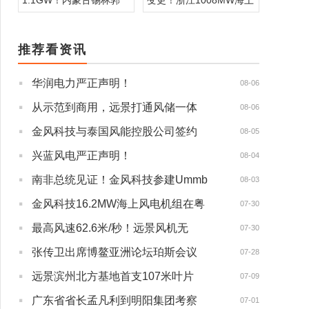
1.1GW！内蒙古锡林郭
变更！浙江1008MW海上
推荐看资讯
·
华润电力严正声明！
08-06
·
从示范到商用，远景打通风储一体
08-06
·
金风科技与泰国风能控股公司签约
08-05
·
兴蓝风电严正声明！
08-04
·
南非总统见证！金风科技参建Ummb
08-03
·
金风科技16.2MW海上风电机组在粤
07-30
·
最高风速62.6米/秒！远景风机无
07-30
·
张传卫出席博鳌亚洲论坛珀斯会议
07-28
·
远景滨州北方基地首支107米叶片
07-09
·
广东省省长孟凡利到明阳集团考察
07-01