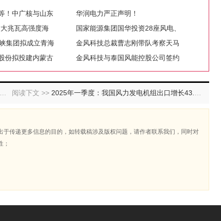
等！中广核与山东
华润电力严正声明！
“大兆瓦高强度海
国家能源集团国华投资28座风电、
三峡集团拟成立青海
金风科技总裁曹志刚带队考察天马
达股份拟投建内蒙古
金风科技与泰国风能控股公司签约
阅读下文 >>
2025年一季度：我国风力发电机组出口增长43.2%
出于传递更多信息的目的，如转载稿涉及版权问题，请作者联系我们，同时对
性；