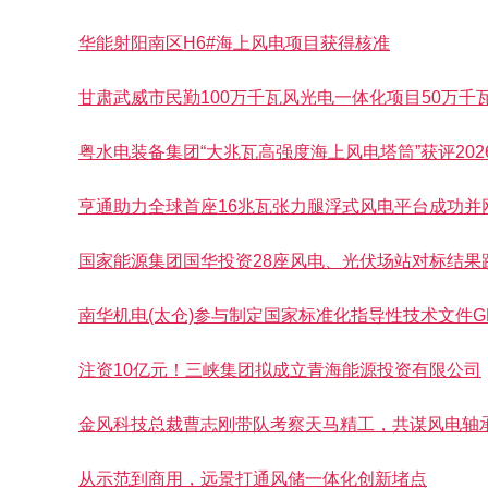
华能射阳南区H6#海上风电项目获得核准
甘肃武威市民勤100万千瓦风光电一体化项目50万千
粤水电装备集团“大兆瓦高强度海上风电塔筒”获评20
亨通助力全球首座16兆瓦张力腿浮式风电平台成功并
国家能源集团国华投资28座风电、光伏场站对标结果
南华机电(太仓)参与制定国家标准化指导性技术文件GB/Z
注资10亿元！三峡集团拟成立青海能源投资有限公司
金风科技总裁曹志刚带队考察天马精工，共谋风电轴承
从示范到商用，远景打通风储一体化创新堵点