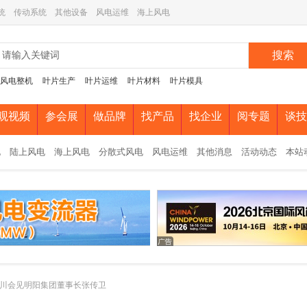
统
传动系统
其他设备
风电运维
海上风电
搜索
风电整机
叶片生产
叶片运维
叶片材料
叶片模具
观视频
参会展
做品牌
找产品
找企业
阅专题
谈技
电
陆上风电
海上风电
分散式风电
风电运维
其他消息
活动动态
本站
川会见明阳集团董事长张传卫