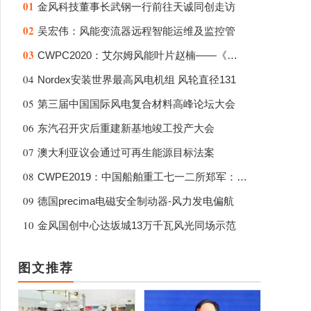
01
金风科技董事长武钢一行前往天诚同创走访
02
吴宏伟：风能变流器远程智能运维及监控管
03
CWPC2020：艾尔姆风能叶片赵楠——《下一
04
Nordex安装世界最高风电机组 风轮直径131
05
第三届中国国际风电复合材料高峰论坛大会
06
东汽召开灾后重建新基地竣工投产大会
07
澳大利亚议会通过可再生能源目标法案
08
CWPE2019：中国船舶重工七一二所郑军：2M
09
德国precima电磁安全制动器-风力发电偏航
10
金风国创中心达坂城13万千瓦风光同场示范
图文推荐