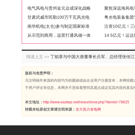
电气风电与贵州金元达成深化战略
聚焦深远海风电
甘肃武威市民勤100万千瓦风光电
粤水电装备集团
南华机电(太仓)参与制定国家标准
注资10亿元！
从示范到商用，远景打通风储一体
14.5亿元！运
阅读上文 >>
丁焰章与中国大唐董事长吕军、总经理张传江会谈
版权与免责声明：
凡注明稿件来源的内容均为转载稿或由企业用户注册发布，本网转载
于用户评论等信息，本网并不意味着赞同其观点或证实其内容的真实
本文地址：
http://www.eastwp.net/news/show.php?itemid=78825
转载本站原创文章请注明来源：
东方风力发电网