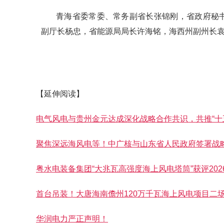
青海省委常委、常务副省长张锦刚，省政府秘
副厅长杨忠，省能源局局长许海铭，海西州副州长
【延伸阅读】
电气风电与贵州金元达成深化战略合作共识，共推“十
聚焦深远海风电等！中广核与山东省人民政府签署战
粤水电装备集团“大兆瓦高强度海上风电塔筒”获评20
首台吊装！大唐海南儋州120万千瓦海上风电项目二
华润电力严正声明！