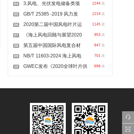
3.风电、光伏发电储备类项
1244
次
04
GB/T 25385 -2019 风力发
1219
次
05
2020第二届中国风电叶片运
1145
次
06
《海上风电回顾与展望2020
953
次
07
第五届中国国际风电复合材
847
次
08
NB/T 11603-2024 海上风电
701
次
09
GWEC发布《2020全球叶片供
699
次
10