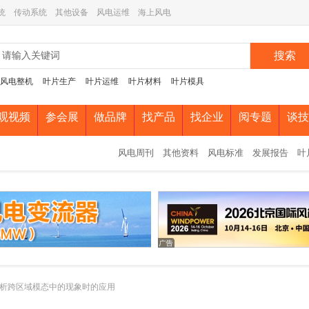
统
传动系统
其他设备
风电运维
海上风电
搜索
风电整机
叶片生产
叶片运维
叶片材料
叶片模具
观视频
参会展
做品牌
找产品
找企业
阅专题
谈技
风电周刊
其他资料
风电标准
发展报告
叶
析跨区域模态中的现象时的应用