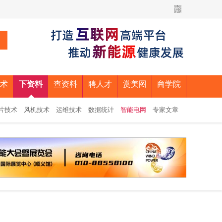
术
下资料
查资料
聘人才
赏美图
商学院
片技术
风机技术
运维技术
数据统计
智能电网
专家文章