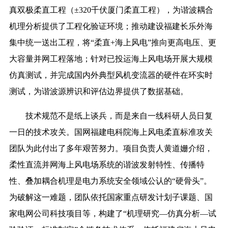
真双极柔直工程（±320千伏厦门柔直工程），为谐波耦合
机理分析提供了工程化验证环境；推动建设福建长乐外海
集中统一送出工程，将“柔直+海上风电”推向更高电压、更
大容量并网工程落地；针对已投运海上风电场开展大规模
仿真测试，并完成国内外典型风机变流器的硬件在环实时
测试，为谐波源辨识和评估边界提供了数据基础。
技术规范不是纸上谈兵，而是来自一线科研人员日复
一日的技术攻关。国网福建电科院海上风电柔直标准攻关
团队为此付出了多年艰苦努力。项目负责人黄道姗介绍，
柔性直流并网海上风电场系统的谐波发射特性、传播特
性、叠加耦合机理是电力系统安全领域公认的“硬骨头”。
为破解这一难题，团队依托国家重点研发计划子课题、国
家电网公司科技项目等，构建了“机理研究—仿真分析—试