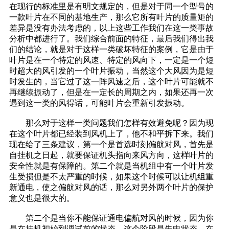
在现行的标准里是有明文规定的，但是对于同一个型号的
一款叶片在不同的基地生产，那么它所有叶片的质量矩的
差异是没有办法考虑的，以上这些工作我们在这一类事故
分析中都进行了。我们综合前面的特征，最后我们得出我
们的结论，就是对于这样一类破坏特征的案例，它是由于
叶片是在一个特定的风速、特定的风向下，一定是一个短
时超大的风引发的一个叶片振动，当然这个大风因为是短
时发生的，当它过了这一阵风速之后，这个叶片可能就不
再继续振动了，但是在一定长的周期之内，如果还再一次
遇到这一类的风得话，可能叶片会重新引发振动。
那么对于这样一类问题我们怎样有效避免呢？因为现
在这个叶片都已经装到风机上了，他不和平拆下来。我们
现在给了三条建议，第一个是首选时刻偏航对风，首先是
自挂机之日起，就要保证机头指向来风方向，这样叶片的
安全性就是有保障的。第二个就是当机组中有一个叶片发
生受损但是不太严重的时候，如果这个时候可以让机组重
新通电，使之偏航对风的话，那么对另外两个叶片的保护
意义也是很大的。
第二个是当你不能保证通电偏航对风的时候，因为你
是在挂机初始到调试前的状态，这个阶段是失电状态，在