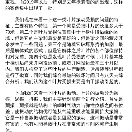
重视。而2019年以后，特别是去年抢装潮的的出现，这样
的案例集中出现了一批。
我们现在来看一下这一类叶片振动受损的问题的特
征，主要有四个特征，第一个就是受损叶片的长度多大于
70米，第二个是叶片受损位置集中于叶身中段后缘的区
域，但是它的主梁和后梁是完好的，但是梁之间的蒙皮其
余发生了一些问题，第三个是随着它破坏形势的加剧，最
后是解体式的形式，但是它解体之后叶片的各个部位保持
相对完整。第四个就是发现叶片受损的时候，叶片基本处
于挂机后尚未并网投运前，或者并网投运最初三个月以
内。我们去检查了这些叶片的生产制造、运吊装等过程都
进行了勘查，同时我们综合最短的破坏时间只有八天去综
合分析，我们认为这个叶片受损主要是由于振动引起的。
下面我们来看一下叶片的振动。叶片的振动分为颤
振、涡振、抖振，我们主要针对前两个进行介绍。首先是
颤振，颤振就是结构上的瞬时气动力与弹性位移之间有位
差，使振动的结构优可能从气流重吸收能量而扩大振幅，
它是一种自激振动或者是负阻尼的振动，这种振动是非常
有害的，他有可能导致叶片在非常短的时间内就产生解
体。