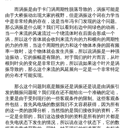
而涡振是由于卡门涡周期性脱落导致的，涡振可能是
由于大桥振动出现大家的视野，但是涡振这个词在力学当
中是非常经典的存在，这是当年冯卡门发现的这个问题。
那么涡振是什么呢？我们可以看到右边中间绿色的动画，
当一个来流的风速流过一个绕流体时在后面会形成一个
涡，所以这个首体就会收到来流方向的力和横向的周期性
的力的作用，当这个周期性的力和这个物体本身的固有频
率一致时，这个物体就会发生共振，所以说涡振是一种强
迫振动，它的振幅是有限的。对于我们的叶片而言，从叶
根到叶尖的变化是非常巨大的，所以说如果这个叶片是涡
振导致的，那么这个来流的风延展向一定是一个非常特定
的分布才可能实现。
那么这个问题到底是颤振还是涡振还是说是由涡振引
发的颤振问题呢？我们现在还不能给出一个准确的定论，
主要是由于受到现行的一些客观条件的限制。这些客观条
件包括，首先风电场的数据我们不太容易获得，因为所有
的这一类的故障分析，当然指的是我们接收到的资料，不
一定是全部的，我们这边接收到的资料是所有的叶片都是
在失电状态下发生的情况，所以说在这个状态下，它的数