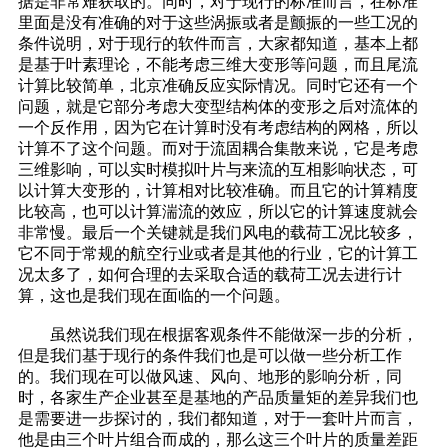
据是非常难获取的。同时，对于现行的标准而言，在标准
里面是没有准确的对于这些涡振或者是颤振的一些工况的
条件说明，对于现行的软件而言，大家都知道，基本上都
是基于叶素理论，不能考虑三维大变形等问题，而且尾流
计算比较简单，北京准确反应实际情况。同时它还有一个
问题，就是它部分考虑大变型结构体的变形之后对流体的
一个反作用，因为它在计算时没有考虑结构的网格，所以
计算不了这个问题。而对于流固耦合集散来说，它是考虑
三维影响，可以实时模拟叶片与来流的互相影响状态，可
以计算大变形的，计算相对比较准确。而且它的计算精度
比较高，也可以计算湍流的效应，所以它的计算速度就会
非常慢。最后一个关键就是我们风电的载荷工况比较多，
它不同于常规的航空行业或者是其他的行业，它的计算工
况太多了，如何合理的去采取合适的载荷工况去进行计
算，这也是我们现在面临的一个问题。
虽然说我们现在根据客观条件不能做深一步的分析，
但是我们基于现行的条件我们也是可以做一些分析工作
的。我们现在可以做风速、风向、地形的影响分析，同
时，各家生产企业甚至是基地的产品质量矩的差异我们也
是需要进一步探讨的，我们都知道，对于一套叶片而言，
他是由三个叶片组合而成的，那么这三个叶片的质量差距