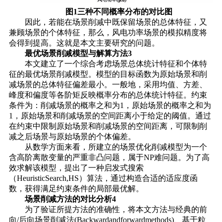
图1三种不同概率分布的对比图
因此，若能在场景削减中既保留场景的总体特征，又
兼顾场景的个体特征，那么，风电功率场景的模拟精度将
会得到提高。这就是本文主要研究的问题。
最优场景削减模型与解算方法3
本文建立了一个综合考虑场景总体统计特征和个体特
征的最优场景削减模型。模型的目标函数为原始场景和削
减场景的总体特征偏差最小。一般地，采用均值、方差、
峰度和偏度等各阶矩反映概率分布的总体统计特征。约束
条件为：削减场景的概率之和为1，原始场景的概率之和为
1，原始场景和削减场景的空间距离小于给定的阈值。通过
在约束中限制原始场景和削减场景的空间距离，可限制削
减之后场景与原始场景的个体偏差。
从数学方面来看，所建立的场景优化削减模型为一个
含高阶离散变量的严重非凸问题，属于NP难问题。为了高
效求解该模型，提出了一种启发式搜索
（HeuristicSearch,HS）算法，通过构造合适的适应度函
数，获得满足约束条件的局部最优解。
场景削减方法的对比分析4
为了验证所提方法的准确性，将本文方法与经典的前
向/后向场景削减法(Backwardandforwardmethods)、基于粒