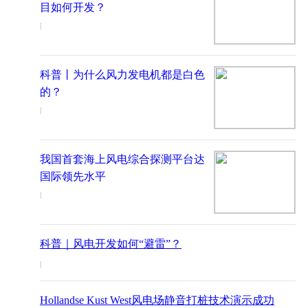
目如何开发？
|
科普丨为什么风力发电机都是白色
的？
|
我国首套海上风电综合探测平台达
国际领先水平
|
科普｜风电开发如何“避雷”？
|
Hollandse Kust West风电场静音打桩技术演示成功