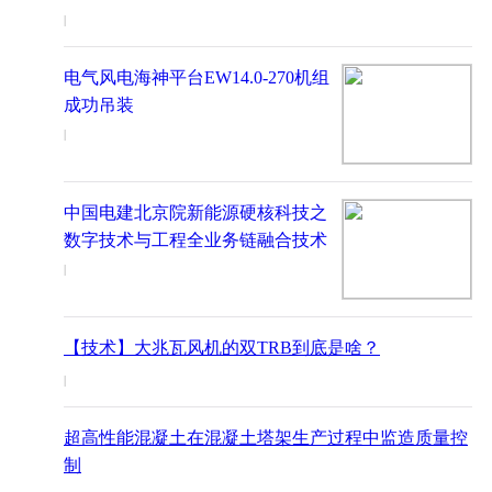
|
电气风电海神平台EW14.0-270机组
成功吊装
|
中国电建北京院新能源硬核科技之
数字技术与工程全业务链融合技术
|
【技术】大兆瓦风机的双TRB到底是啥？
|
超高性能混凝土在混凝土塔架生产过程中监造质量控
制