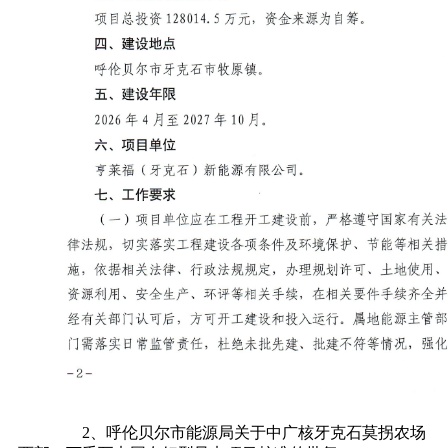
2、呼伦贝尔市能源局关于中广核牙克石莫拐农场