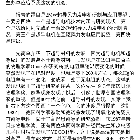
主办单位给予我这次的机会。
报告的题目是2MW超导风力发电机研制与应用展望，
主要分四块：一个是超导电机技术内涵与研究现状；第二
个是我所刚刚完成的一台2MW超导风力发电机的研制情
况；第三个是超导电机在直驱风力发电应用展望；第四块
是结语。
先简单介绍一下超导材料的发展，因为超导电机和超
导应用的发展离不开超导材料，其发现是在1911年由荷兰
的物理学家Onnes在研究Hg的电阻率随温度变化的时候，
突然发现了在绝对温度，也就是零下269度左右，那么Hg的
电阻率有一个变化，变成零，处于无电阻的状态。这样的
发现也揭开了超导研究的序幕，这位先生1913年获诺贝尔
物理学奖。超导现象发现了以后，引起了世界各国物理学
家的重视，但是80年代之前，超导材料的发现，实际上我
们右下方这个图画了一个乌龟，它的速度是很慢的，这到
1986年，德国科学家谬勒和德诺兹发现了铜氧化物陶瓷具
有超导电性，揭开了高温恩超导的研究热潮，获1987年诺
贝尔物理学奖。还有两位华裔科学家朱经武先生和赵忠贤
几乎同时独立发现了YBCO材料，这里说是高温其实是相
对高温，是在4K左右，甚至是有的是在20K、30K，这个是