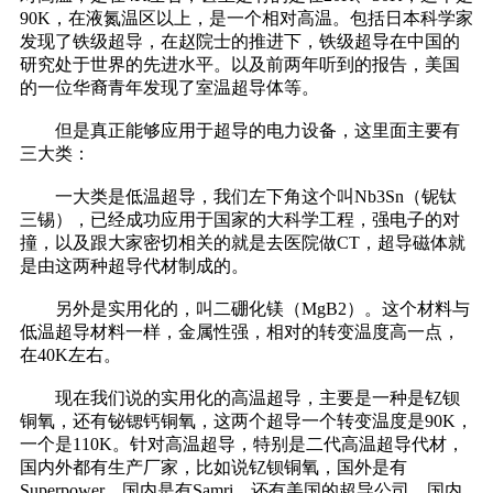
90K，在液氮温区以上，是一个相对高温。包括日本科学家
发现了铁级超导，在赵院士的推进下，铁级超导在中国的
研究处于世界的先进水平。以及前两年听到的报告，美国
的一位华裔青年发现了室温超导体等。
但是真正能够应用于超导的电力设备，这里面主要有
三大类：
一大类是低温超导，我们左下角这个叫Nb3Sn（铌钛
三锡），已经成功应用于国家的大科学工程，强电子的对
撞，以及跟大家密切相关的就是去医院做CT，超导磁体就
是由这两种超导代材制成的。
另外是实用化的，叫二硼化镁（MgB2）。这个材料与
低温超导材料一样，金属性强，相对的转变温度高一点，
在40K左右。
现在我们说的实用化的高温超导，主要是一种是钇钡
铜氧，还有铋锶钙铜氧，这两个超导一个转变温度是90K，
一个是110K。针对高温超导，特别是二代高温超导代材，
国内外都有生产厂家，比如说钇钡铜氧，国外是有
Superpower，国内是有Samri，还有美国的超导公司，国内