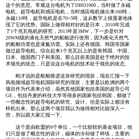
这个的意思。常规这台电机为了DBD1000，当时做了永磁
电机、超导电机和感应电机，当时感应电机做出来160吨，
永磁110吨，超导电机是在70+5吨，这从数字上很显著地体
现了它的优势。国际上做得相对好的是日本，2010年完成
了1个兆瓦电机的研究，2013年是3MW，下一步是针对
20WM级的液化天然气的船舶进行使用，因为夜化天然气
的船舶功需也是液氮功需。实际上还有德国、韩国等国家
做过超导电机。综合起来1个兆瓦以上的是有韩国、中国、
日本、德国西门子和美国。那么目前美国是处于绝对的技
术领先的状态，只是说这台电机的技术处于领先的状态。
刚才说的是船舶推进这块研究的现状，现在汇报一下
风电领域超导电机国际研究的现状，主要是以欧洲的两个
项目作为代表来介绍，虽然其他国家包括美国的超导公司
GE，包括丹麦的科技大学等很多的国家包括韩国，都做了
一些概念性的超导电机的研究、设计。但是实际上都没有
样机出来。那么这两个项目我认为做得相对比较深入一
些，所以跟大家汇报一下。
这个是由欧盟的9个单位，一个比较软的基金项目，他
们只是做了概念性的设计，磁体的冷却做了样练，主要的