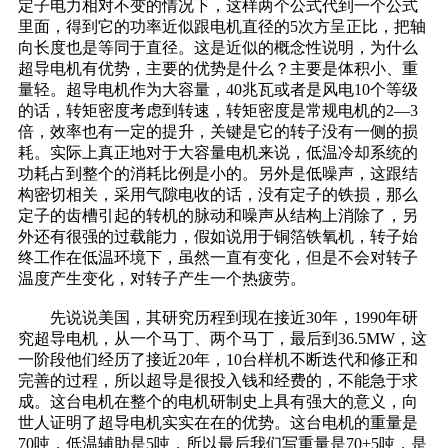
定子电力相对不变的情况下，这样两个公式代到一个公式
里面，得到它的功率近似跟电机直径的5次方呈正比，把轴
向长度也是等同于直径。这是近似的概念性说明，为什么
超导电机有优势，主要的优势是什么？主要是体积小、重
量轻。超导电机作为大容量，40兆瓦或者是风电10个等级
的话，转矩密度考虑到转速，转矩密度是常规电机的2—3
倍，效率也有一定的提升，关键是它的转子没有一侧的损
耗。实际上真正地对于大容量电机来说，低温冷却系统的
功耗占到整个的消耗比例是小的。另外是低噪声，这跟结
构密切相关，采用气隙电收的话，没有定子的铁损，那么
定子的齿槽引起的转机的脉动和噪声从结构上消除了，另
外还有很强的过载能力，假如说用于铜箔铁氧机，转子始
终工作在低温环境下，虽然一直有变化，但是不会对转子
温度产生变化，对转子产生一个热疲劳。
先说说美国，其研究历程到现在接近30年，1990年研
究超导电机，从一个马丁、两个马丁，最后到36.5MW，这
一阶段他们经历了接近20年，10台样机不断迭代和修正和
完善的过程，所以超导是很投入钱和经费的，不能急于求
成。这台电机在整个的电机研制史上具有强大的意义，向
世人证明了超导电机实实在在的优势。这台电机的重量是
70吨，低温辅助是5吨，所以最后我们写重量是70+5吨，是