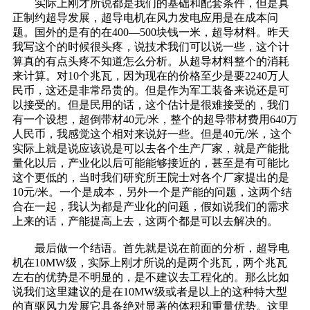
实际上刚才所说都是我们的基础和配套条件，但是真
正制约超导发展，超导电机在风力发电应用是在成本问
题。国外的是有的在400—500块钱一米，超导材料。昨天
我写这个的时候很头疼，说技术我们可以说一些，这个计
算真的有点头疼不知道怎么分析。从超导材料整个的消耗
来计算。对10个兆瓦，因为现在的价格至少是要2240万人
民币，这还是非常昂贵的。但是作为军工装备来说还是可
以接受的。但是民用的话，这个估计是很难接受的，我们
有一个设想，超倒带材40元/米，整个的超导带材费用640万
人民币，我感觉这个相对来说好一些。但是40元/米，这个
实际上就是说应该说是可以去各个生产厂家，就是产能批
量化以后，产业化以后可能能够接近的，甚至是有可能比
这个更低的，当时我们研究所王院士对各个厂家提出的是
10元/米。一个是成本，另外一个是产能的问题，这两个结
合在一起，我认为都是产业化的问题，假如说我们的需求
上来的话，产能提高上去，这两个都是可以去解决的。
最后做一个结语。首先就是说在前面的分析，超导电
机在10MW级，实际上刚才所说的是两个兆瓦，两个兆瓦
左右的优势是不明显的，是不建议去工程化的。那么比如
说我们这里建议的是在10MW级或者是以上的这种特大型
的直驱风力发展它具备绝对显著的体积和重量优势。这里