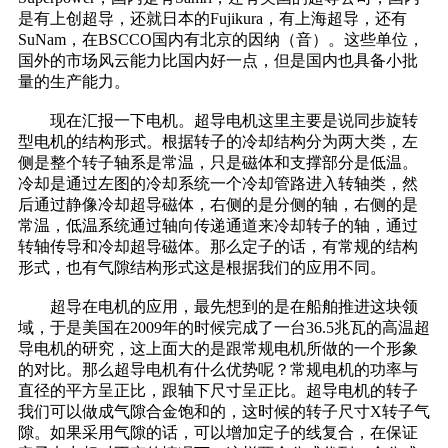
是有上创超导，还就日本的Fujikura，有上海超导，还有
SuNam，在BSCCO国内有北京的因纳（音）。这些单位，
国外的市场风云能力比国内好一点，但是国内也具备小批
量的生产能力。
现在汇报一下电机。超导电机这里主要是说同步旋转
型电机的结构形式。根据转子的冷却结构分为两大类，左
侧是整个转子轴系是常温，只是磁体和支撑部分是低温。
冷却是通过左图的冷却系统一个冷却管路进入转轴类，然
后通过静像冷却超导磁体，右侧的是分侧的轴，右侧的是
常温，低温系统通过轴向传递通道来冷却转子的轴，通过
转轴传导和冷却超导磁体。那么定子的话，有常规的结构
形式，也有气隙结构形式这是根据我们的应用不同。
超导在电机的应用，最先想到的是在船舶推进这块领
域，于是美国在2009年的时候完成了一台36.5兆瓦的高温超
导电机的研究，这上面大的是跟常规电机所做的一个形象
的对比。那么超导电机有什么优势呢？常规电机的功率与
直径的平方呈正比，跟轴下尺寸呈正比。超导电机的转子
我们可以做成气隙合金饱和的，这时候的转子尺寸X转子气
隙。如果采用气隙的话，可以增加定子的线复合，在保证