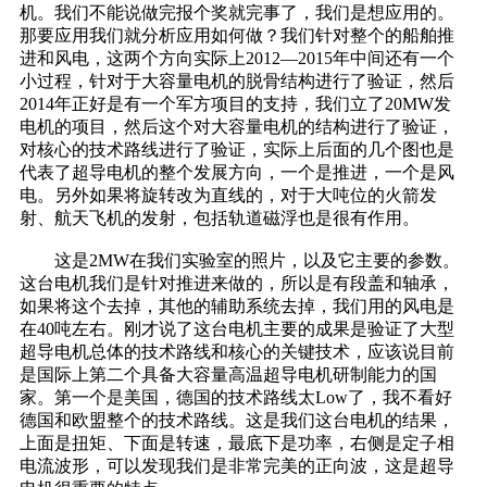
机。我们不能说做完报个奖就完事了，我们是想应用的。
那要应用我们就分析应用如何做？我们针对整个的船舶推
进和风电，这两个方向实际上2012—2015年中间还有一个
小过程，针对于大容量电机的脱骨结构进行了验证，然后
2014年正好是有一个军方项目的支持，我们立了20MW发
电机的项目，然后这个对大容量电机的结构进行了验证，
对核心的技术路线进行了验证，实际上后面的几个图也是
代表了超导电机的整个发展方向，一个是推进，一个是风
电。另外如果将旋转改为直线的，对于大吨位的火箭发
射、航天飞机的发射，包括轨道磁浮也是很有作用。
这是2MW在我们实验室的照片，以及它主要的参数。
这台电机我们是针对推进来做的，所以是有段盖和轴承，
如果将这个去掉，其他的辅助系统去掉，我们用的风电是
在40吨左右。刚才说了这台电机主要的成果是验证了大型
超导电机总体的技术路线和核心的关键技术，应该说目前
是国际上第二个具备大容量高温超导电机研制能力的国
家。第一个是美国，德国的技术路线太Low了，我不看好
德国和欧盟整个的技术路线。这是我们这台电机的结果，
上面是扭矩、下面是转速，最底下是功率，右侧是定子相
电流波形，可以发现我们是非常完美的正向波，这是超导