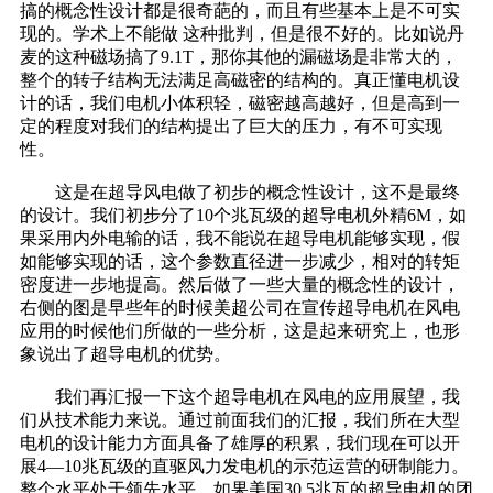
搞的概念性设计都是很奇葩的，而且有些基本上是不可实
现的。学术上不能做 这种批判，但是很不好的。比如说丹
麦的这种磁场搞了9.1T，那你其他的漏磁场是非常大的，
整个的转子结构无法满足高磁密的结构的。真正懂电机设
计的话，我们电机小体积轻，磁密越高越好，但是高到一
定的程度对我们的结构提出了巨大的压力，有不可实现
性。
这是在超导风电做了初步的概念性设计，这不是最终
的设计。我们初步分了10个兆瓦级的超导电机外精6M，如
果采用内外电输的话，我不能说在超导电机能够实现，假
如能够实现的话，这个参数直径进一步减少，相对的转矩
密度进一步地提高。然后做了一些大量的概念性的设计，
右侧的图是早些年的时候美超公司在宣传超导电机在风电
应用的时候他们所做的一些分析，这是起来研究上，也形
象说出了超导电机的优势。
我们再汇报一下这个超导电机在风电的应用展望，我
们从技术能力来说。通过前面我们的汇报，我们所在大型
电机的设计能力方面具备了雄厚的积累，我们现在可以开
展4—10兆瓦级的直驱风力发电机的示范运营的研制能力。
整个水平处于领先水平，如果美国30.5兆瓦的超导电机的团