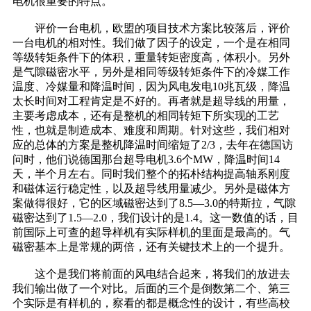
电机很重要的特点。
评价一台电机，欧盟的项目技术方案比较落后，评价
一台电机的相对性。我们做了因子的设定，一个是在相同
等级转矩条件下的体积，重量转矩密度高，体积小。另外
是气隙磁密水平，另外是相同等级转矩条件下的冷媒工作
温度、冷媒量和降温时间，因为风电发电10兆瓦级，降温
太长时间对工程肯定是不好的。再者就是超导线的用量，
主要考虑成本，还有是整机的相同转矩下所实现的工艺
性，也就是制造成本、难度和周期。针对这些，我们相对
应的总体的方案是整机降温时间缩短了2/3，去年在德国访
问时，他们说德国那台超导电机3.6个MW，降温时间14
天，半个月左右。同时我们整个的拓朴结构提高轴系刚度
和磁体运行稳定性，以及超导线用量减少。另外是磁体方
案做得很好，它的区域磁密达到了8.5—3.0的特斯拉，气隙
磁密达到了1.5—2.0，我们设计的是1.4。这一数值的话，目
前国际上可查的超导样机有实际样机的里面是最高的。气
磁密基本上是常规的两倍，还有关键技术上的一个提升。
这个是我们将前面的风电结合起来，将我们的放进去
我们输出做了一个对比。后面的三个是倒数第二个、第三
个实际是有样机的，察看的都是概念性的设计，有些高校