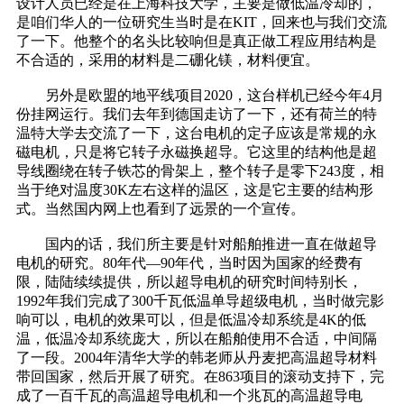
设计人员已经是在上海科技大学，主要是做低温冷却的，
是咱们华人的一位研究生当时是在KIT，回来也与我们交流
了一下。他整个的名头比较响但是真正做工程应用结构是
不合适的，采用的材料是二硼化镁，材料便宜。
另外是欧盟的地平线项目2020，这台样机已经今年4月
份挂网运行。我们去年到德国走访了一下，还有荷兰的特
温特大学去交流了一下，这台电机的定子应该是常规的永
磁电机，只是将它转子永磁换超导。它这里的结构他是超
导线圈绕在转子铁芯的骨架上，整个转子是零下243度，相
当于绝对温度30K左右这样的温区，这是它主要的结构形
式。当然国内网上也看到了远景的一个宣传。
国内的话，我们所主要是针对船舶推进一直在做超导
电机的研究。80年代—90年代，当时因为国家的经费有
限，陆陆续续提供，所以超导电机的研究时间特别长，
1992年我们完成了300千瓦低温单导超级电机，当时做完影
响可以，电机的效果可以，但是低温冷却系统是4K的低
温，低温冷却系统庞大，所以在船舶使用不合适，中间隔
了一段。2004年清华大学的韩老师从丹麦把高温超导材料
带回国家，然后开展了研究。在863项目的滚动支持下，完
成了一百千瓦的高温超导电机和一个兆瓦的高温超导电