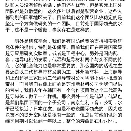
队和人员没有解散的话，他们还占优势，但是实际上国外
团队都是分散型的，这么多年以后都是私营企业，这些人
都到别的国家地区去了。目前我们这个团队比较稳定的是
坚定一个方向做研究的一个团队，目前处于国际领先的水
平，这不是一个骄傲，事实存在是这样的。
另外是研究平台，我们是有国防经费的支持和实验研
究条件的提供，特别是条保等。目前我们正在筹建国家级
超导应用研究实验室，或者是工程中心。另外是国内配
套，超导电机的发展，低温和超导材料两个与众不同的特
点，它的配套能力也是非常重要的。那么国内的话现在主
要还是以二代超导带材发展为主，苏州新材料、上海超导
和上创超导三家国内二代超导带材公司均能提供小批量的
带材，而且我们右侧上面的是苏州新材料公司为我们提供
的带材，我们去年在韩国有一个合作项目做这个二代高温
超导磁体，做了一个样机。那么另外一个是低温，低温也
是我们集团下面的一个子公司，南京红利（音）公司，水
平已经接近了日本住友。但是不敢说国际领先的，因为这
块技术的提升空间还是很有一些的。但是目前他们做到的
维护周期可以达到一年以上，整个的寿命是在4万小时。