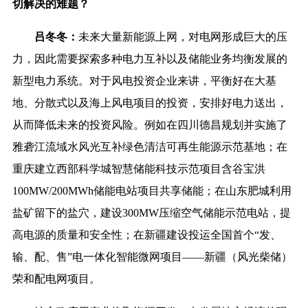
切解决的难题？
吕冬冬：
未来大量新能源上网，对电网形成巨大的压
力，因此需要探索多种电力互补以及储能业务均衡发展的
新型电力系统。对于风电投资企业来讲，平衡好在大基
地、分散式以及海上风电项目的投资，安排好电力送出，
从而降低未来的投资风险。例如在四川德昌规划并实施了
雅砻江流域水风光互补绿色清洁可再生能源示范基地；在
重庆建立西部科学城智慧储能科技示范项目含谷宝洪
100MW/200MWh储能电站项目共享储能；在山东肥城利用
盐矿留下的盐穴，建设300MW压缩空气储能示范电站，提
高电源的质量和安全性；在新疆建设投运全国首个“发、
输、配、售”电一体化智能微网项目——新疆（风光柴储）
荣和配电网项目。