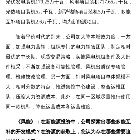
光伏发电装机179.25万千瓦，风电项目装机717.65万千瓦，
光热项目装机5万千瓦，新型储能项目装机5万千瓦，多能
互补项目装机2.6万千瓦，均为新能源项目。
随着平价时代的到来，公司加大降本增效力度，一方
面，加强电力营销，组织专门的电力销售团队，制定相对
最优的中长期、现货交易策略，实施风电机组备件及大部
件框采，不断加强设备可靠性管理、风机出质保专项管
理、检修技改管理。另一方面，针对风电项目单体规模不
大，相对分散的特点，推进集控中心建设，整合运维团
队，压缩人力资源成本。此外，在同一区域尽量推行使用
同一款机型，降低运营成本和运营难度。
《风能》：在新能源投资中，公司探索出哪些多能互
补的开发模式？在资源的获取上，您认为存在哪些需要迫